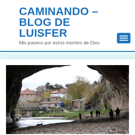
Saltar
CAMINANDO –
al
contenido
BLOG DE
LUISFER
Mis paseos por estos montes de Dios