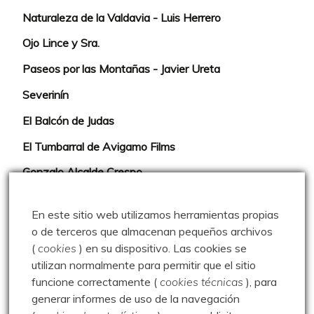
Naturaleza de la Valdavia - Luis Herrero
Ojo Lince y Sra.
Paseos por las Montañas - Javier Ureta
Severinín
El Balcón de Judas
El Tumbarral de Avigamo Films
Gonzalo Alcalde Crespo
Mis 2miles Palentinos y otras historias
En este sitio web utilizamos herramientas propias
Montaña en libertad
o de terceros que almacenan pequeños archivos
(
cookies
) en su dispositivo.
Las cookies se
Rutas y excursiones con niños
utilizan normalmente para permitir que el sitio
Valdeolea. Río Camesa, la vía azul
funcione correctamente (
cookies técnicas
), para
generar informes de uso de la navegación
Aprendiz de sueños