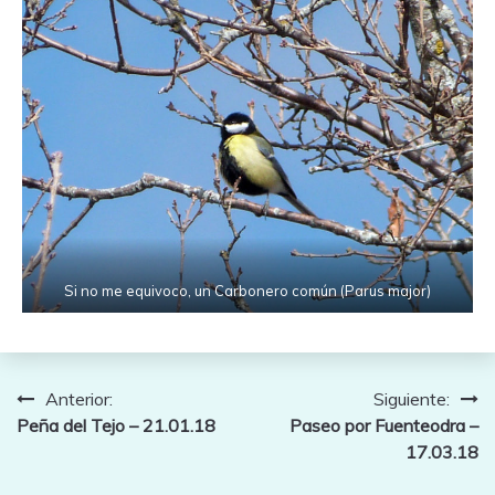
Si no me equivoco, un Carbonero común (Parus major)
Navegación
Anterior:
Siguiente:
Peña del Tejo – 21.01.18
Paseo por Fuenteodra –
de
17.03.18
entradas