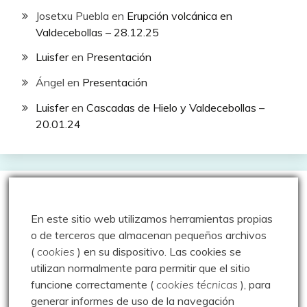
Josetxu Puebla
en
Erupción volcánica en
Valdecebollas – 28.12.25
Luisfer
en
Presentación
Ángel
en
Presentación
Luisfer
en
Cascadas de Hielo y Valdecebollas –
20.01.24
Proyecto Errotarri sobre
En este sitio web utilizamos herramientas propias
o de terceros que almacenan pequeños archivos
investigación de canteras moleras
(
cookies
) en su dispositivo.
Las cookies se
utilizan normalmente para permitir que el sitio
- Autores: Javier Castro Montoya
funcione correctamente (
cookies técnicas
), para
- Editores: Aranzadi Zientzi Eikartea
generar informes de uso de la navegación