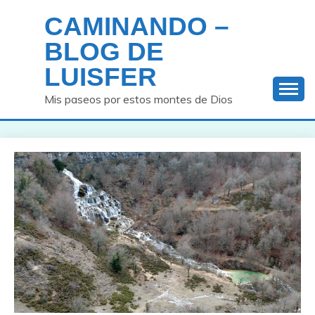
Saltar
CAMINANDO –
al
contenido
BLOG DE
LUISFER
Mis paseos por estos montes de Dios