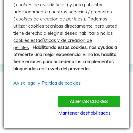
- Año de publicación: 2024
(
cookies de estadísticas
) y para publicitar
- Colecciones: Aranzadi Etnografia Bilduma, 5
adecuadamente nuestros servicios / productos
- País: España
(
cookies de creación de perfiles
).
Podemos
- Idioma: español
utilizar cookies técnicas directamente, pero
usted
- ISBN: 978-84-10192-01-0
tiene derecho a elegir si desea habilitar o no las
cookies estadísticas y de creación de
Descarga el libro
perfiles
.
Habilitando
estas co
okies, nos ayudas a
ofrecerte una mejor experiencia. Si no las habilita,
tiene enlaces para acceder a los complementos
bloqueados en la web del proveedor
.
Aviso legal y Política de cookies
Geocacheando
ACEPTAR COOKIES
Aire libre y tecnología
Mantener deshabilitadas
Cache Face
Comepiedras geocaching blog