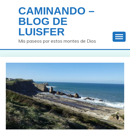
Saltar
CAMINANDO –
al
contenido
BLOG DE
LUISFER
Mis paseos por estos montes de Dios