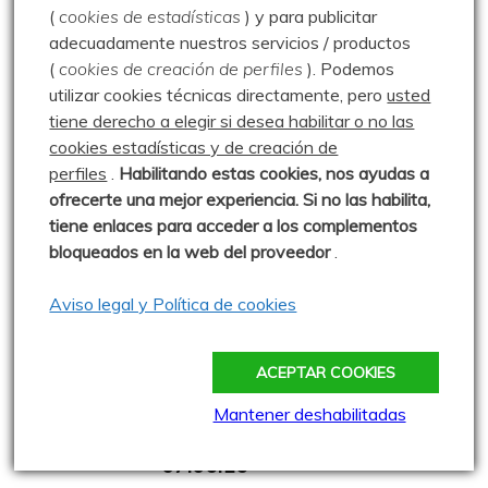
(
cookies de estadísticas
) y para publicitar
Publicado: 31 mayo 2009
adecuadamente nuestros servicios / productos
Primer escarceo con la escalada en el
(
cookies de creación de perfiles
).
Podemos
Valle de Recuevas. Un socio de la Escalerilla, nos
utilizar cookies técnicas directamente, pero
usted
tiene derecho a elegir si desea habilitar o no las
0 comentarios
cookies estadísticas y de creación de
perfiles
.
Habilitando
estas co
okies, nos ayudas a
Ascensión a Cuesta Labra –
ofrecerte una mejor experiencia. Si no las habilita,
tiene enlaces para acceder a los complementos
13.01.19
bloqueados en la web del proveedor
.
Publicado: 13 enero 2019
Primera salida del año con el Club La
Aviso legal y Política de cookies
Escalerilla, en la que nos juntamos 18 personas.
4 comments
ACEPTAR COOKIES
Mantener deshabilitadas
Paseo por la Horadada –
07.06.16