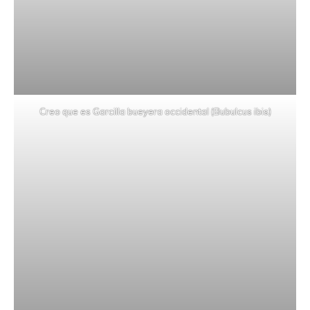
Creo que es Garcilla bueyera occidental (Bubulcus ibis)