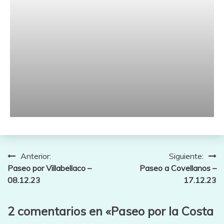
Navegación
Anterior:
Siguiente:
Paseo por Villabellaco –
Paseo a Covellanos –
de
08.12.23
17.12.23
entradas
2 comentarios en «
Paseo por la Costa