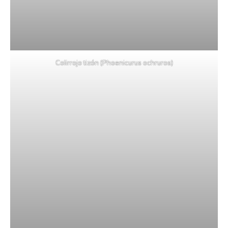
Colirrojo tizón (Phoenicurus ochruros)