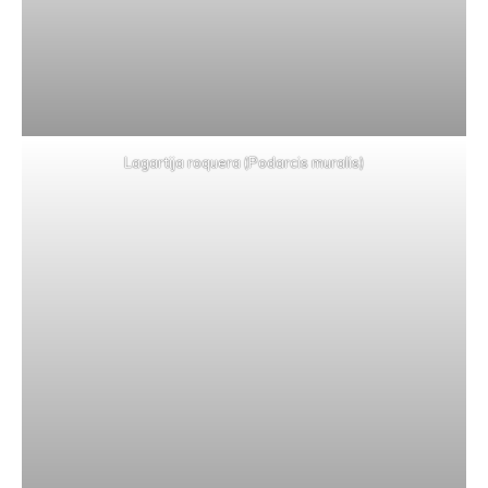
Lagartija roquera (Podarcis muralis)