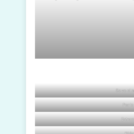
Se ve el 
Por la
Entram
Pilón