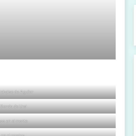
embalse de Aguilar
 Senda de Ursi
os en el monte
 en el camino