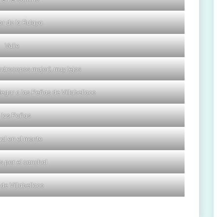
r de la Rulaya
Valle
ndrocopos major), muy lejos
legar a las Peñas de Villabellaco
 las Peñas
al en el monte
 por el canchal
 de Villabellaco