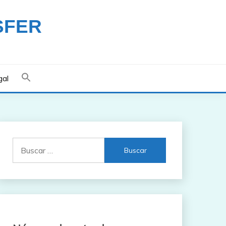
SFER
gal
Buscar: