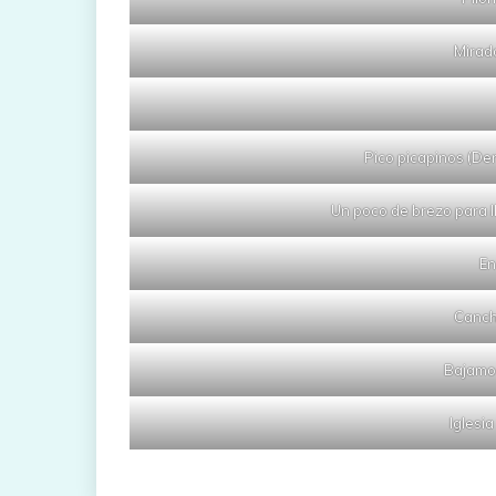
Mirado
Pico picapinos (De
Un poco de brezo para l
En
Canch
Bajamos
Iglesia