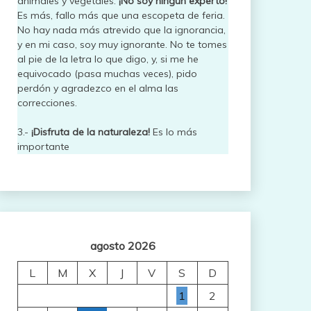
animales y vegetales.
¡No soy ningún experto!
Es más, fallo más que una escopeta de feria.
No hay nada más atrevido que la ignorancia,
y en mi caso, soy muy ignorante. No te tomes
al pie de la letra lo que digo, y, si me he
equivocado (pasa muchas veces), pido
perdón y agradezco en el alma las
correcciones.
3.-
¡Disfruta de la naturaleza!
Es lo más
importante
agosto 2026
L
M
X
J
V
S
D
1
2