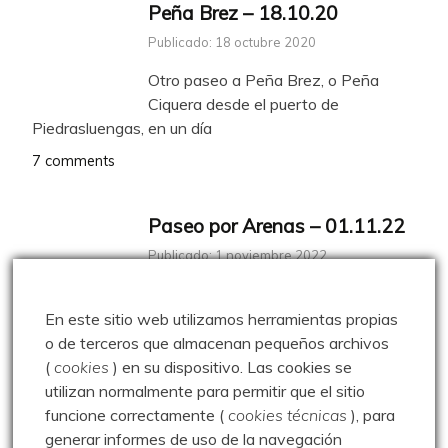
Peña Brez – 18.10.20
Publicado: 18 octubre 2020
Otro paseo a Peña Brez, o Peña
Ciquera desde el puerto de
Piedrasluengas, en un día
7 comments
Paseo por Arenas – 01.11.22
Publicado: 1 noviembre 2022
Aprovechamos el Día de Todos los
Santos para dar una vuelta por
En este sitio web utilizamos herramientas propias
Asturias. Primero un paseo
o de terceros que almacenan pequeños archivos
(
cookies
) en su dispositivo.
Las cookies se
0 comentarios
utilizan normalmente para permitir que el sitio
funcione correctamente (
cookies técnicas
), para
generar informes de uso de la navegación