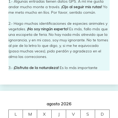
1.- Algunas entradas tienen datos GPS. A mí me gusta
andar mucho monte a través.
¡Ojo al seguir mis rutas!
Yo
me meto mucho en líos. Por favor, sentido común.
2.- Hago muchas identificaciones de especies animales y
vegetales.
¡No soy ningún experto!
Es más, fallo más que
una escopeta de feria. No hay nada más atrevido que la
ignorancia, y en mi caso, soy muy ignorante. No te tomes
al pie de la letra lo que digo, y, si me he equivocado
(pasa muchas veces), pido perdón y agradezco en el
alma las correcciones.
3.-
¡Disfruta de la naturaleza!
Es lo más importante
agosto 2026
L
M
X
J
V
S
D