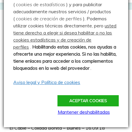
(
cookies de estadísticas
) y para publicitar
adecuadamente nuestros servicios / productos
(
cookies de creación de perfiles
).
Podemos
utilizar cookies técnicas directamente, pero
usted
Entradas más vistas
tiene derecho a elegir si desea habilitar o no las
cookies estadísticas y de creación de
Los Chozos de Villafría y más – 15.08.19
perfiles
.
Habilitando
estas co
okies, nos ayudas a
ofrecerte una mejor experiencia. Si no las habilita,
Escalada – Orbaneja del Castillo – Escalada –
tiene enlaces para acceder a los complementos
16.08.17
bloqueados en la web del proveedor
.
Enredando por la Pedrosa – 14.07.20
Aviso legal y Política de cookies
Pozos de Fuentes Carrionas – 25.08.20
Peña Brez – 18.10.20
ACEPTAR COOKIES
A setas por Salcedillo – 21.10.15
Mantener deshabilitadas
Pico Liguardi – 23.07.14
El Cable – Collada Bonita – Bulnes – 16.09.18