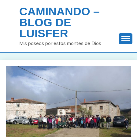
Saltar
CAMINANDO –
al
contenido
BLOG DE
LUISFER
Mis paseos por estos montes de Dios