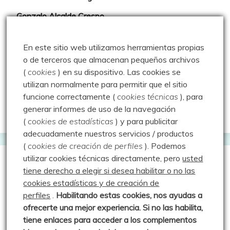
Gonzalo Alcalde Crespo
Mis 2miles Palentinos y otras historias
En este sitio web utilizamos herramientas propias
Montaña en libertad
o de terceros que almacenan pequeños archivos
(
cookies
) en su dispositivo.
Las cookies se
Rutas y excursiones con niños
utilizan normalmente para permitir que el sitio
Valdeolea. Río Camesa, la vía azul
funcione correctamente (
cookies técnicas
), para
generar informes de uso de la navegación
Aprendiz de sueños
(
cookies de estadísticas
) y para publicitar
adecuadamente nuestros servicios / productos
(
cookies de creación de perfiles
).
Podemos
utilizar cookies técnicas directamente, pero
usted
Guías de Montaña
tiene derecho a elegir si desea habilitar o no las
cookies estadísticas y de creación de
perfiles
.
Habilitando
estas co
okies, nos ayudas a
Manu - Entre Valles y Cumbre
ofrecerte una mejor experiencia. Si no las habilita,
Luis Crespo Fernández
tiene enlaces para acceder a los complementos