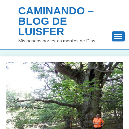
Saltar
CAMINANDO –
al
contenido
BLOG DE
LUISFER
Mis paseos por estos montes de Dios