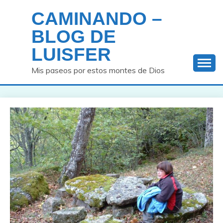
Saltar
CAMINANDO –
al
contenido
BLOG DE
LUISFER
Mis paseos por estos montes de Dios