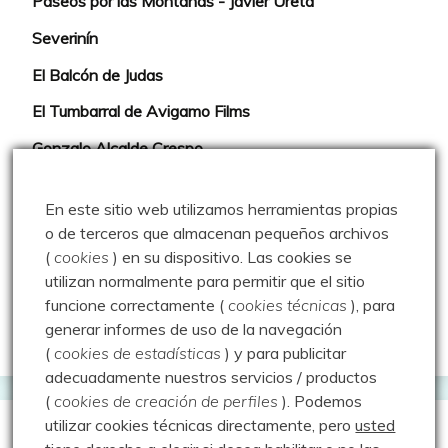
Paseos por las Montañas - Javier Ureta
Severinín
El Balcón de Judas
El Tumbarral de Avigamo Films
Gonzalo Alcalde Crespo
Mis 2miles Palentinos y otras historias
En este sitio web utilizamos herramientas propias
Montaña en libertad
o de terceros que almacenan pequeños archivos
(
cookies
) en su dispositivo.
Las cookies se
Rutas y excursiones con niños
utilizan normalmente para permitir que el sitio
Valdeolea. Río Camesa, la vía azul
funcione correctamente (
cookies técnicas
), para
generar informes de uso de la navegación
Aprendiz de sueños
(
cookies de estadísticas
) y para publicitar
adecuadamente nuestros servicios / productos
(
cookies de creación de perfiles
).
Podemos
utilizar cookies técnicas directamente, pero
usted
Guías de Montaña