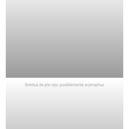
Boletus de pìe rojo, posiblemente erytrophus