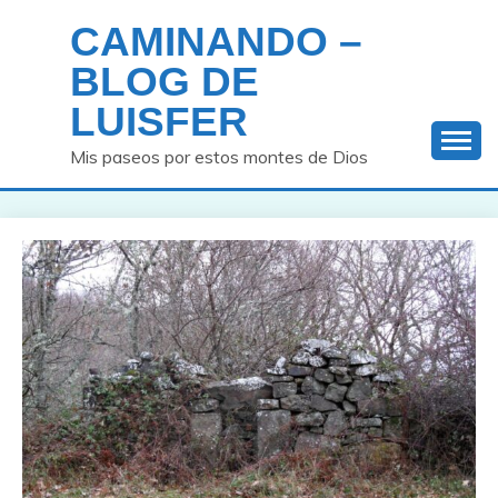
Saltar
CAMINANDO –
al
contenido
BLOG DE
LUISFER
Mis paseos por estos montes de Dios