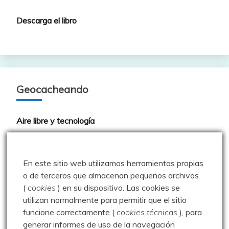
Descarga el libro
Geocacheando
Aire libre y tecnología
Cache Face
Comepiedras geocaching blog
En este sitio web utilizamos herramientas propias
o de terceros que almacenan pequeños archivos
Geoardilla
(
cookies
) en su dispositivo.
Las cookies se
Geocaching portugués
utilizan normalmente para permitir que el sitio
funcione correctamente (
cookies técnicas
), para
Geocaching Spain
generar informes de uso de la navegación