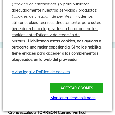
Geocaching Valladolid
(
cookies de estadísticas
) y para publicitar
adecuadamente nuestros servicios / productos
Trushoo Team
(
cookies de creación de perfiles
).
Podemos
Vacaché: Las rutas de MJ y Javi
utilizar cookies técnicas directamente, pero
usted
tiene derecho a elegir si desea habilitar o no las
Web oficial del Geocaching
cookies estadísticas y de creación de
perfiles
.
Habilitando
estas co
okies, nos ayudas a
ofrecerte una mejor experiencia. Si no las habilita,
tiene enlaces para acceder a los complementos
Webs que cotilleo
bloqueados en la web del proveedor
.
Aviso legal y Política de cookies
Sparrou - Juegos sobre naturaleza
Asociación Cultural "Peña Ruz"
ACEPTAR COOKIES
Barruelo de Santullán
Mantener deshabilitadas
Club de Montaña la Escalerilla
Cronoescalada TORREÓN Carrera Vertical