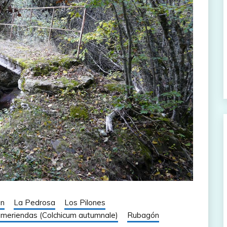
án
La Pedrosa
Los Pilones
ameriendas (Colchicum autumnale)
Rubagón