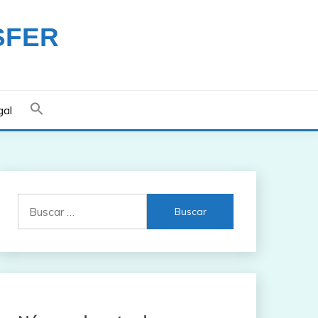
SFER
gal
Buscar: