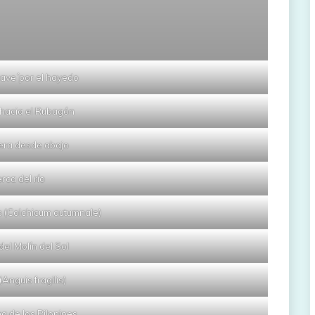
rave´por el hayedo
hacia el Rubagón
era desde abajo
rca del río
 (Colchicum autumnale)
del Molín del Sol
(Anguis fragilis)
a de los Pilonines