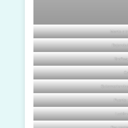
Monte a t
Bajando 
Braños
Ce
Quitameriendas
Puente 
Lución 
Por encim