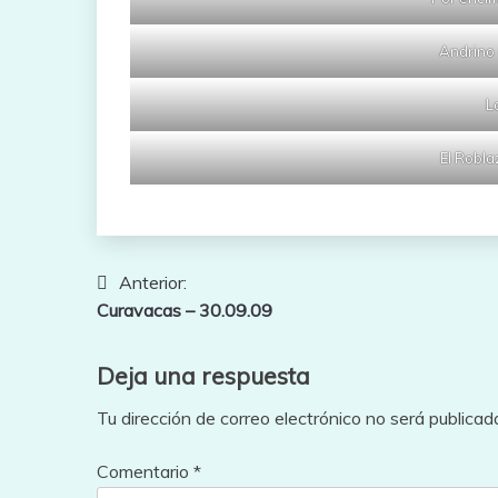
Andrino 
L
El Robla
Navegación
Anterior:
Curavacas – 30.09.09
de
entradas
Deja una respuesta
Tu dirección de correo electrónico no será publicad
Comentario
*