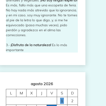
animales y vegetales.
¡No soy ningún experto!
Es más, fallo más que una escopeta de feria.
No hay nada más atrevido que la ignorancia,
y en mi caso, soy muy ignorante. No te tomes
al pie de la letra lo que digo, y, si me he
equivocado (pasa muchas veces), pido
perdón y agradezco en el alma las
correcciones.
3.-
¡Disfruta de la naturaleza!
Es lo más
importante
agosto 2026
L
M
X
J
V
S
D
1
2