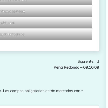
(Prunus spinosa)
os Pilones
zo de la Pedrosa
Siguiente:
Peña Redonda – 09.10.09
a.
Los campos obligatorios están marcados con
*