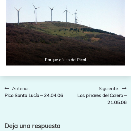
Parque eólico del Pical
Navegación
Anterior:
Siguiente:
Pico Santa Lucía – 24.04.06
Los pinares del Calero –
de
21.05.06
entradas
Deja una respuesta