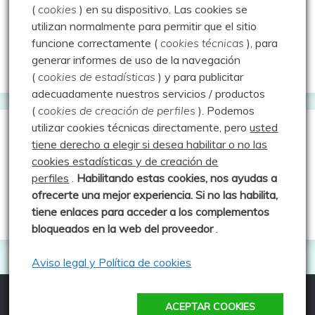
(
cookies
) en su dispositivo.
Las cookies se
Rutas y excursiones con niños
utilizan normalmente para permitir que el sitio
Valdeolea. Río Camesa, la vía azul
funcione correctamente (
cookies técnicas
), para
generar informes de uso de la navegación
Aprendiz de sueños
(
cookies de estadísticas
) y para publicitar
adecuadamente nuestros servicios / productos
(
cookies de creación de perfiles
).
Podemos
utilizar cookies técnicas directamente, pero
usted
Guías de Montaña
tiene derecho a elegir si desea habilitar o no las
cookies estadísticas y de creación de
perfiles
.
Habilitando
estas co
okies, nos ayudas a
Manu - Entre Valles y Cumbre
ofrecerte una mejor experiencia. Si no las habilita,
Luis Crespo Fernández
tiene enlaces para acceder a los complementos
bloqueados en la web del proveedor
.
Aviso legal y Política de cookies
ACEPTAR COOKIES
Todos los derechos reservados