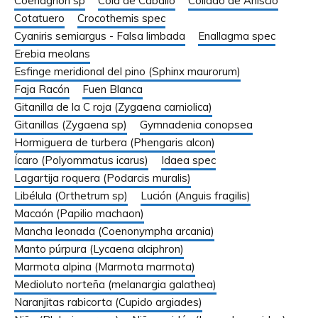
Coenagrion sp
Cola de Caballo
Collado de Añisclo
Cotatuero
Crocothemis spec
Cyaniris semiargus - Falsa limbada
Enallagma spec
Erebia meolans
Esfinge meridional del pino (Sphinx maurorum)
Faja Racón
Fuen Blanca
Gitanilla de la C roja (Zygaena carniolica)
Gitanillas (Zygaena sp)
Gymnadenia conopsea
Hormiguera de turbera (Phengaris alcon)
Ícaro (Polyommatus icarus)
Idaea spec
Lagartija roquera (Podarcis muralis)
Libélula (Orthetrum sp)
Lución (Anguis fragilis)
Macaón (Papilio machaon)
Mancha leonada (Coenonympha arcania)
Manto púrpura (Lycaena alciphron)
Marmota alpina (Marmota marmota)
Medioluto norteña (melanargia galathea)
Naranjitas rabicorta (Cupido argiades)