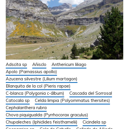
Adscita sp
Añisclo
Anthericum liliago
Apolo (Parnassius apollo)
Azucena silvestre (Lilium martagon)
Blanquita de la col (Pieris rapae)
C-blanca (Polygonia c-álbum)
Cascada del Sorrosal
Catocala sp
Celda limpia (Polyommatus thersites)
Cephalanthera rubra
Chova piquigualda (Pyrrhocorax graculus)
Chupaleches (Iphiclides feisthamelii)
Cicindela sp