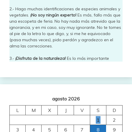
2.- Hago muchas identificaciones de especies animales y
vegetales.
¡No soy ningún experto!
Es más, fallo más que
una escopeta de feria. No hay nada más atrevido que la
ignorancia, y en mi caso, soy muy ignorante. No te tomes
al pie de la letra lo que digo, y, si me he equivocado
(pasa muchas veces), pido perdón y agradezco en el
alma las correcciones.
3.-
¡Disfruta de la naturaleza!
Es lo más importante
agosto 2026
L
M
X
J
V
S
D
1
2
3
4
5
6
7
8
9