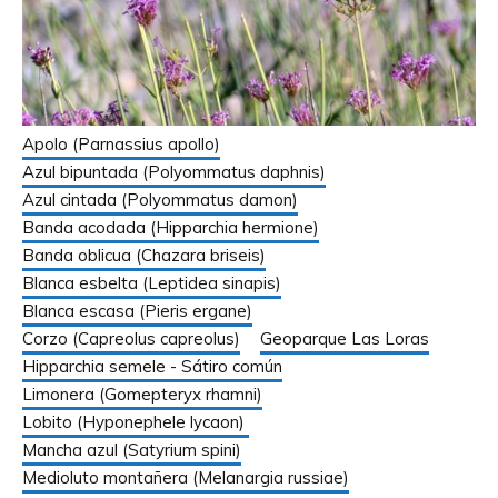
Apolo (Parnassius apollo)
Azul bipuntada (Polyommatus daphnis)
Azul cintada (Polyommatus damon)
Banda acodada (Hipparchia hermione)
Banda oblicua (Chazara briseis)
Blanca esbelta (Leptidea sinapis)
Blanca escasa (Pieris ergane)
Corzo (Capreolus capreolus)
Geoparque Las Loras
Hipparchia semele - Sátiro común
Limonera (Gomepteryx rhamni)
Lobito (Hyponephele lycaon)
Mancha azul (Satyrium spini)
Medioluto montañera (Melanargia russiae)