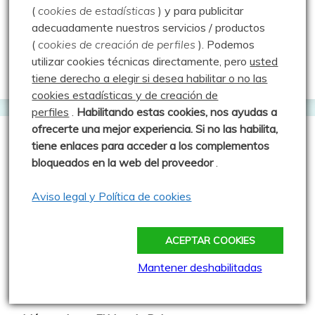
(
cookies de estadísticas
) y para publicitar
Trushoo Team
adecuadamente nuestros servicios / productos
Vacaché: Las rutas de MJ y Javi
(
cookies de creación de perfiles
).
Podemos
utilizar cookies técnicas directamente, pero
usted
Web oficial del Geocaching
tiene derecho a elegir si desea habilitar o no las
cookies estadísticas y de creación de
perfiles
.
Habilitando
estas co
okies, nos ayudas a
ofrecerte una mejor experiencia. Si no las habilita,
Webs que cotilleo
tiene enlaces para acceder a los complementos
bloqueados en la web del proveedor
.
Sparrou - Juegos sobre naturaleza
Aviso legal y Política de cookies
Asociación Cultural "Peña Ruz"
Barruelo de Santullán
ACEPTAR COOKIES
Club de Montaña la Escalerilla
Mantener deshabilitadas
Cronoescalada TORREÓN Carrera Vertical