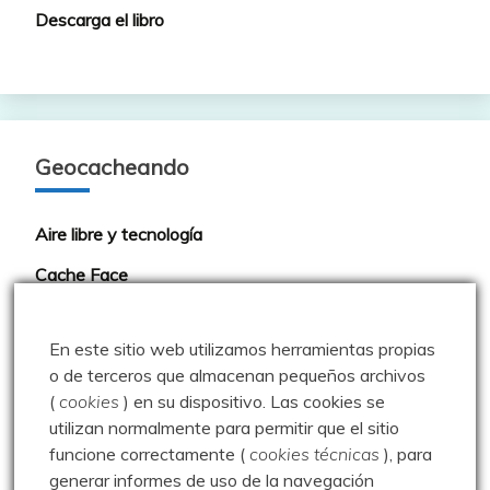
Descarga el libro
Geocacheando
Aire libre y tecnología
Cache Face
Comepiedras geocaching blog
En este sitio web utilizamos herramientas propias
Geoardilla
o de terceros que almacenan pequeños archivos
Geocaching portugués
(
cookies
) en su dispositivo.
Las cookies se
utilizan normalmente para permitir que el sitio
Geocaching Spain
funcione correctamente (
cookies técnicas
), para
Geocaching Valladolid
generar informes de uso de la navegación