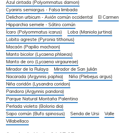
Azul cintada (Polyommatus damon)
Cyaniris semiargus - Falsa limbada
Delichon urbicum - Avión común occidental
El Carmen
Hipparchia semele - Sátiro común
Ícaro (Polyommatus icarus)
Loba (Maniola jurtina)
Lobito agreste (Pyronia tithonus)
Macaón (Papilio machaon)
Manto bicolor (Lycaena phlaeas)
Manto de oro (Lycaena virgaureae)
Mirador de la Rulaya
Mirador de San Julián
Nacarada (Argynnis paphia)
Niña (Plebejus argus)
Niña coridón (Lysandra coridon)
Pandora (Argynnis pandora)
Parque Natural Montaña Palentina
Perlada violeta (Boloria dia)
Sapo común (Bufo spinosus)
Senda de Ursi
Valle
Villabellaco