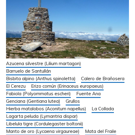
Azucena silvestre (Lilium martagon)
Barruelo de Santullán
Bisbita alpino (Anthus spinoletta)
Calero de Brañosera
El Cerezu
Erizo común (Erinaceus europaeus)
Fabiola (Polyommatus escheri)
Fuente Ana
Genciana (Gentiana lutea)
Grullos
Hierba matalobos (Aconitum napellus)
La Collada
Lagarta peluda (Lymantria dispar)
Libelula tigre (Cordulegaster boltonii)
Manto de oro (Lycaena virgaureae)
Mata del Fraile