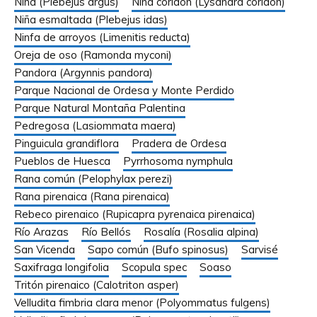
Niña (Plebejus argus)
Niña coridón (Lysandra coridon)
Niña esmaltada (Plebejus idas)
Ninfa de arroyos (Limenitis reducta)
Oreja de oso (Ramonda myconi)
Pandora (Argynnis pandora)
Parque Nacional de Ordesa y Monte Perdido
Parque Natural Montaña Palentina
Pedregosa (Lasiommata maera)
Pinguicula grandiflora
Pradera de Ordesa
Pueblos de Huesca
Pyrrhosoma nymphula
Rana común (Pelophylax perezi)
Rana pirenaica (Rana pirenaica)
Rebeco pirenaico (Rupicapra pyrenaica pirenaica)
Río Arazas
Río Bellós
Rosalía (Rosalia alpina)
San Vicenda
Sapo común (Bufo spinosus)
Sarvisé
Saxifraga longifolia
Scopula spec
Soaso
Tritón pirenaico (Calotriton asper)
Velludita fimbria clara menor (Polyommatus fulgens)