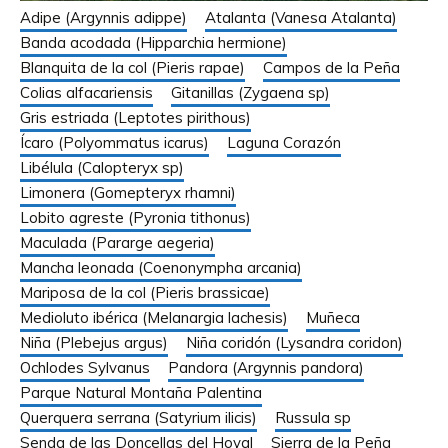
Adipe (Argynnis adippe)
Atalanta (Vanesa Atalanta)
Banda acodada (Hipparchia hermione)
Blanquita de la col (Pieris rapae)
Campos de la Peña
Colias alfacariensis
Gitanillas (Zygaena sp)
Gris estriada (Leptotes pirithous)
Ícaro (Polyommatus icarus)
Laguna Corazón
Libélula (Calopteryx sp)
Limonera (Gomepteryx rhamni)
Lobito agreste (Pyronia tithonus)
Maculada (Pararge aegeria)
Mancha leonada (Coenonympha arcania)
Mariposa de la col (Pieris brassicae)
Medioluto ibérica (Melanargia lachesis)
Muñeca
Niña (Plebejus argus)
Niña coridón (Lysandra coridon)
Ochlodes Sylvanus
Pandora (Argynnis pandora)
Parque Natural Montaña Palentina
Querquera serrana (Satyrium ilicis)
Russula sp
Senda de las Doncellas del Hoyal
Sierra de la Peña