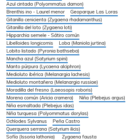
Azul cintada (Polyommatus damon)
Brenthis ino - Laurel menor
Geoparque Las Loras
Gitanilla cenicienta (Zygaena rhadamanthus)
Gitanilla del loto (Zygaena loti)
Hipparchia semele - Sátiro común
Libelloides longicornis
Loba (Maniola jurtina)
Lobito listado (Pyronia bathseba)
Mancha azul (Satyrium spini)
Manto púrpura (Lycaena alciphron)
Medioluto ibérica (Melanargia lachesis)
Medioluto montañera (Melanargia russiae)
Moradilla del fresno (Laeosopis roboris)
Morena común (Aricia cramera)
Niña (Plebejus argus)
Niña esmaltada (Plebejus idas)
Niña turquesa (Polyommatus dorylas)
Ochlodes Sylvanus
Peña Castro
Querquera serrana (Satyrium ilicis)
Sofía (Issoria lathonia)
Zygaena fausta