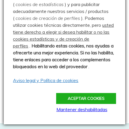
Los Chozos de Villafría y más – 15.08.19
(
cookies de estadísticas
) y para publicitar
adecuadamente nuestros servicios / productos
Escalada – Orbaneja del Castillo – Escalada –
(
cookies de creación de perfiles
).
Podemos
16.08.17
utilizar cookies técnicas directamente, pero
usted
Enredando por la Pedrosa – 14.07.20
tiene derecho a elegir si desea habilitar o no las
cookies estadísticas y de creación de
Pozos de Fuentes Carrionas – 25.08.20
perfiles
.
Habilitando
estas co
okies, nos ayudas a
Peña Brez – 18.10.20
ofrecerte una mejor experiencia. Si no las habilita,
tiene enlaces para acceder a los complementos
A setas por Salcedillo – 21.10.15
bloqueados en la web del proveedor
.
Pico Liguardi – 23.07.14
Aviso legal y Política de cookies
El Cable – Collada Bonita – Bulnes – 16.09.18
Pico Medio del Curavacas por el Corredor Oblicuo y
ACEPTAR COOKIES
Curruquilla – 25.07.20
Mantener deshabilitadas
Baño en el Pozo Merino – 25.07.13