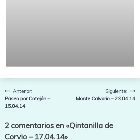
Navegación
Anterior:
Siguiente:
Paseo por Cotejón –
Monte Calvario – 23.04.14
de
15.04.14
entradas
2 comentarios en «
Qintanilla de
Corvio – 17.04.14
»