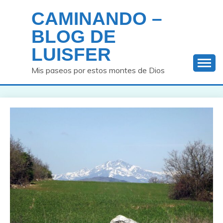
Saltar
CAMINANDO –
al
contenido
BLOG DE
LUISFER
Mis paseos por estos montes de Dios