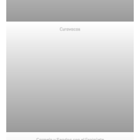
Curavacas
Carmelo y Sendoa con el Espigüete