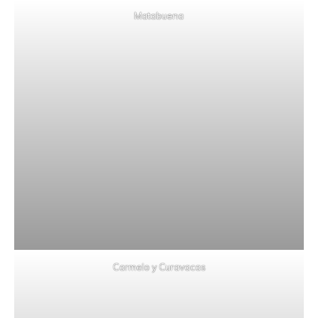
Matabuena
Carmelo y Curavacas