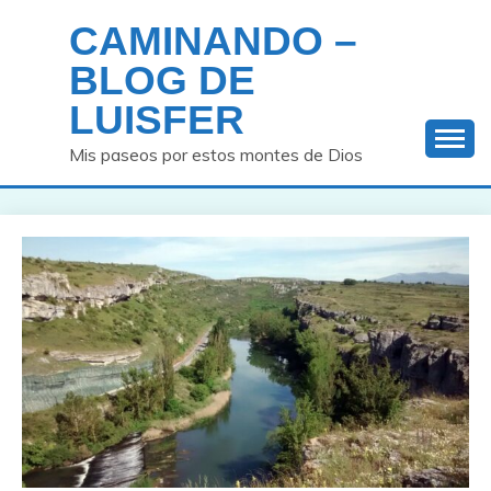
Saltar
CAMINANDO –
al
contenido
BLOG DE
LUISFER
Mis paseos por estos montes de Dios