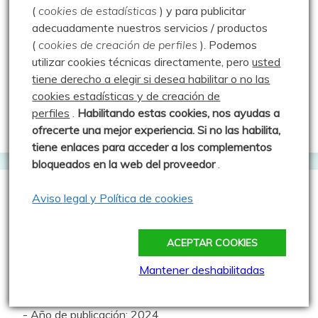
Josetxu Puebla
en
Erupción volcánica en
(
cookies de estadísticas
) y para publicitar
Valdecebollas – 28.12.25
adecuadamente nuestros servicios / productos
(
cookies de creación de perfiles
).
Podemos
Luisfer
en
Presentación
utilizar cookies técnicas directamente, pero
usted
Ángel
en
Presentación
tiene derecho a elegir si desea habilitar o no las
cookies estadísticas y de creación de
Luisfer
en
Cascadas de Hielo y Valdecebollas –
perfiles
.
Habilitando
estas co
okies, nos ayudas a
20.01.24
ofrecerte una mejor experiencia. Si no las habilita,
tiene enlaces para acceder a los complementos
bloqueados en la web del proveedor
.
Aviso legal y Política de cookies
Proyecto Errotarri sobre
investigación de canteras moleras
ACEPTAR COOKIES
Mantener deshabilitadas
- Autores: Javier Castro Montoya
- Editores: Aranzadi Zientzi Eikartea
- Año de publicación: 2024