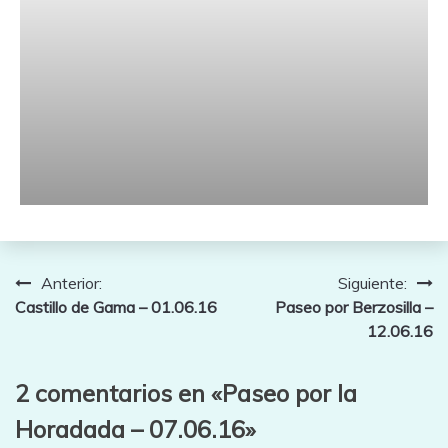
Navegación
Anterior:
Siguiente:
Castillo de Gama – 01.06.16
Paseo por Berzosilla –
de
12.06.16
entradas
2 comentarios en «
Paseo por la
Horadada – 07.06.16
»