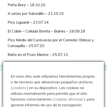
Peña Brez – 18.10.20
A setas por Salcedillo – 21.10.15
Pico Liguardi – 23.07.14
El Cable – Collada Bonita – Bulnes – 16.09.18
Pico Medio del Curavacas por el Corredor Oblicuo y
Curruquilla – 25.07.20
Baño en el Pozo Merino – 25.07.13
En este sitio web utilizamos herramientas propias
Comentarios recientes
o de terceros que almacenan pequeños archivos
(
cookies
) en su dispositivo.
Las cookies se
utilizan normalmente para permitir que el sitio
Luisfer
en
Erupción volcánica en Valdecebollas –
funcione correctamente (
cookies técnicas
), para
28.12.25
generar informes de uso de la navegación