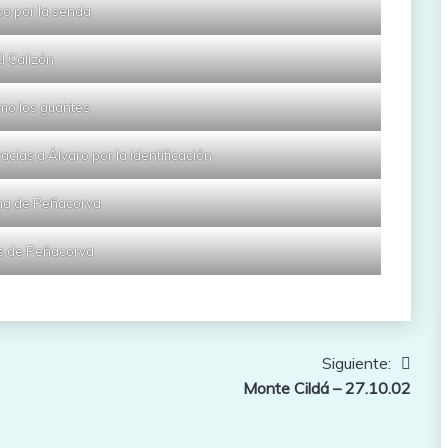
o por la senda
El Calizón
mo los guantes
acias a Álvaro por la identificación
a de Peñacorva
 de Peñacorva
Siguiente:
Monte Cildá – 27.10.02