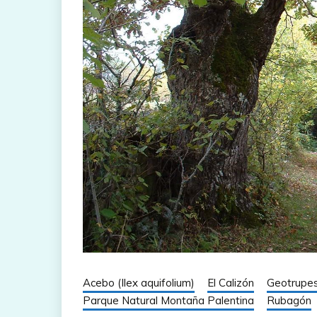
Acebo (Ilex aquifolium)
El Calizón
Geotrupes
Parque Natural Montaña Palentina
Rubagón