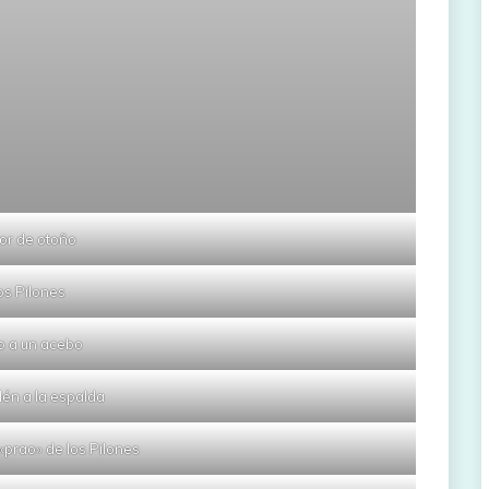
or de otoño
os Pilones
o a un acebo
én a la espalda
«prao» de los Pilones