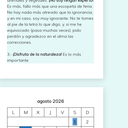
animales y vegetales.
¡No soy ningún experto!
Es más, fallo más que una escopeta de feria.
No hay nada más atrevido que la ignorancia,
y en mi caso, soy muy ignorante. No te tomes
al pie de la letra lo que digo, y, si me he
equivocado (pasa muchas veces), pido
perdón y agradezco en el alma las
correcciones.
3.-
¡Disfruta de la naturaleza!
Es lo más
importante
agosto 2026
L
M
X
J
V
S
D
1
2