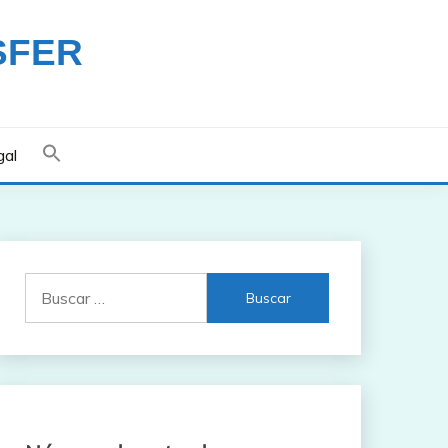
SFER
gal
Buscar: