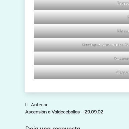
Regres
Me co
Geotrupes stercorarius. Gr
Bocamin
Chopos
Navegación
Anterior:
Ascensión a Valdecebollas – 29.09.02
de
entradas
Deja una respuesta