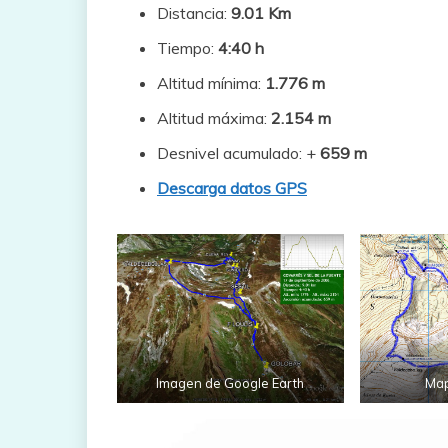
Distancia:
9.01 Km
Tiempo:
4:40 h
Altitud mínima:
1.776 m
Altitud máxima:
2.154 m
Desnivel acumulado: +
659 m
Descarga datos GPS
Imagen de Google Earth
Map