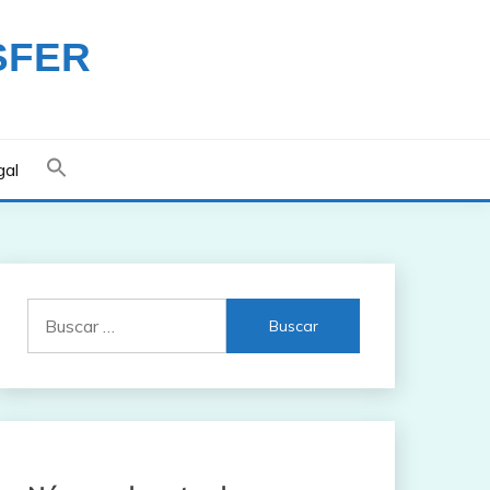
SFER
gal
Buscar: