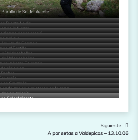
 Portillo de Seldelafuente
en Fuente Loulis
ca de la fuente
ce tiempo desapareció
acia el sur
 Aguilar de Campoo
mos al Portillo
 a Valdecebollas
n de Valdecebollas
a valla hasta Covarrés
da biológica
Enebro
Covarrés
ior de Covarrés
blenda que se explotaron en la zona
r de una galería
 de Seldelafuente
Siguiente:
A por setas a Valdepicos – 13.10.06