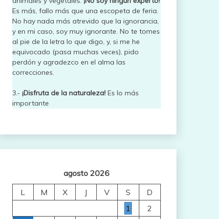
animales y vegetales.
¡No soy ningún experto!
Es más, fallo más que una escopeta de feria.
No hay nada más atrevido que la ignorancia,
y en mi caso, soy muy ignorante. No te tomes
al pie de la letra lo que digo, y, si me he
equivocado (pasa muchas veces), pido
perdón y agradezco en el alma las
correcciones.
3.-
¡Disfruta de la naturaleza!
Es lo más
importante
agosto 2026
L
M
X
J
V
S
D
1
2