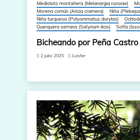
Medioluto montañera (Melanargia russiae)
Mo
Morena común (Aricia cramera)
Niña (Plebeju
Niña turquesa (Polyommatus dorylas)
Ochlod
Querquera serrana (Satyrium ilicis)
Sofía (Isso
Bicheando por Peña Castro
2 julio 2025
Luisfer