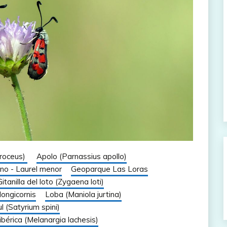
croceus)
Apolo (Parnassius apollo)
ino - Laurel menor
Geoparque Las Loras
Gitanilla del loto (Zygaena loti)
longicornis
Loba (Maniola jurtina)
 (Satyrium spini)
ibérica (Melanargia lachesis)