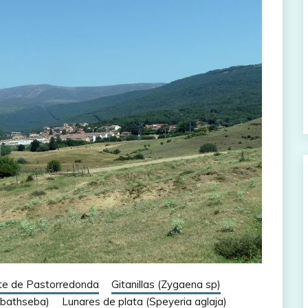
te de Pastorredonda
Gitanillas (Zygaena sp)
a bathseba)
Lunares de plata (Speyeria aglaja)