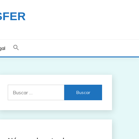
SFER
gal
Buscar: