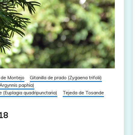
de Montejo
Gitanilla de prado (Zygaena trifolii)
Argynnis paphia)
gre (Euplagia quadripunctaria)
Tejeda de Tosande
.18