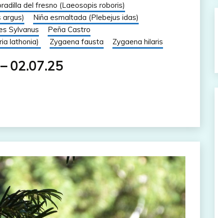
radilla del fresno (Laeosopis roboris)
s argus)
Niña esmaltada (Plebejus idas)
es Sylvanus
Peña Castro
ria lathonia)
Zygaena fausta
Zygaena hilaris
 – 02.07.25