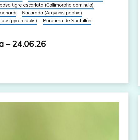
posa tigre escarlata (Callimorpha dominula)
menardi
Nacarada (Argynnis paphia)
ptis pyramidalis)
Porquera de Santullán
a – 24.06.26