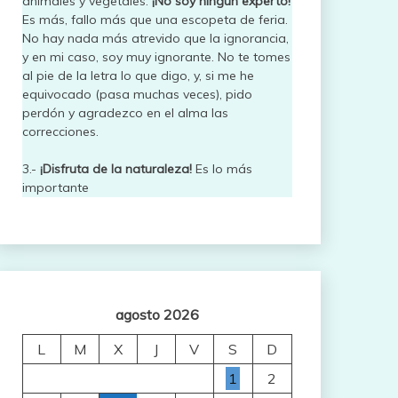
animales y vegetales.
¡No soy ningún experto!
Es más, fallo más que una escopeta de feria.
No hay nada más atrevido que la ignorancia,
y en mi caso, soy muy ignorante. No te tomes
al pie de la letra lo que digo, y, si me he
equivocado (pasa muchas veces), pido
perdón y agradezco en el alma las
correcciones.
3.-
¡Disfruta de la naturaleza!
Es lo más
importante
agosto 2026
L
M
X
J
V
S
D
1
2