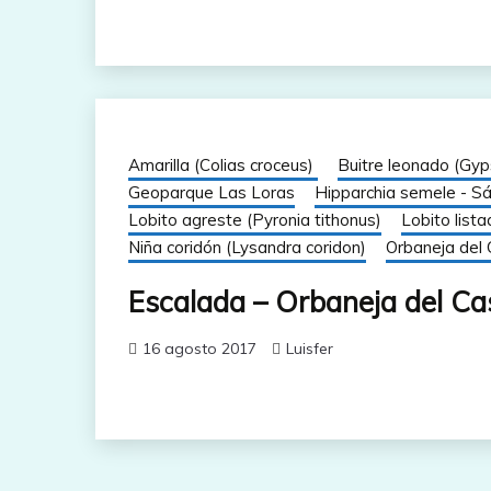
Amarilla (Colias croceus)
Buitre leonado (Gyp
Geoparque Las Loras
Hipparchia semele - Sá
Lobito agreste (Pyronia tithonus)
Lobito list
Niña coridón (Lysandra coridon)
Orbaneja del C
Escalada – Orbaneja del Cas
16 agosto 2017
Luisfer