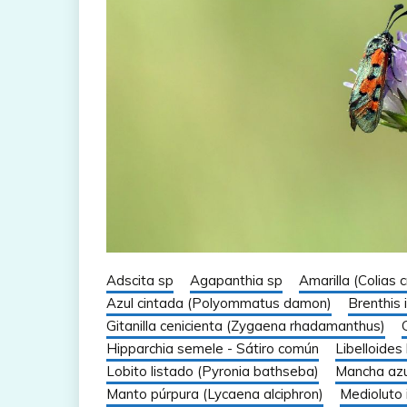
Adscita sp
Agapanthia sp
Amarilla (Colias 
Azul cintada (Polyommatus damon)
Brenthis 
Gitanilla cenicienta (Zygaena rhadamanthus)
Hipparchia semele - Sátiro común
Libelloides 
Lobito listado (Pyronia bathseba)
Mancha azul
Manto púrpura (Lycaena alciphron)
Medioluto 