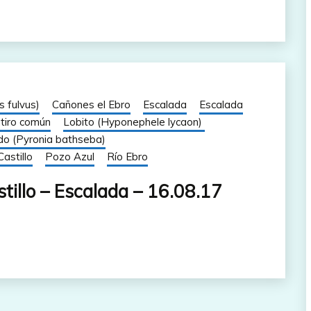
s fulvus)
Cañones el Ebro
Escalada
Escalada
tiro común
Lobito (Hyponephele lycaon)
ado (Pyronia bathseba)
astillo
Pozo Azul
Río Ebro
tillo – Escalada – 16.08.17