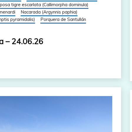
posa tigre escarlata (Callimorpha dominula)
menardi
Nacarada (Argynnis paphia)
ptis pyramidalis)
Porquera de Santullán
a – 24.06.26