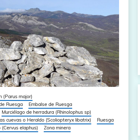
 (Parus major)
de Ruesga
Embalse de Ruesga
Murciélago de herradura (Rhinolophus sp)
 las cuevas o Heraldo (Scoliopteryx libatrix)
Ruesga
 (Cervus elaphus)
Zona minera