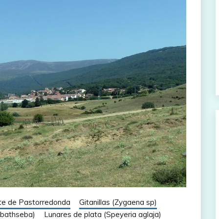
te de Pastorredonda
Gitanillas (Zygaena sp)
a bathseba)
Lunares de plata (Speyeria aglaja)