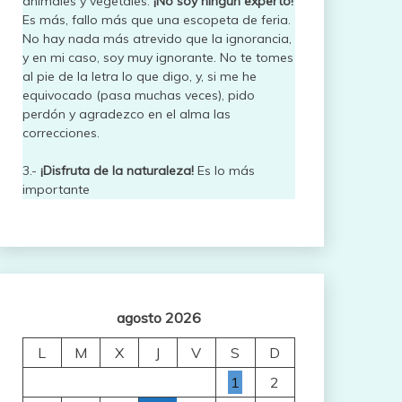
animales y vegetales.
¡No soy ningún experto!
Es más, fallo más que una escopeta de feria.
No hay nada más atrevido que la ignorancia,
y en mi caso, soy muy ignorante. No te tomes
al pie de la letra lo que digo, y, si me he
equivocado (pasa muchas veces), pido
perdón y agradezco en el alma las
correcciones.
3.-
¡Disfruta de la naturaleza!
Es lo más
importante
agosto 2026
L
M
X
J
V
S
D
1
2