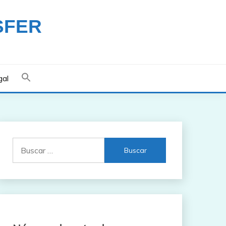
SFER
gal
Buscar: