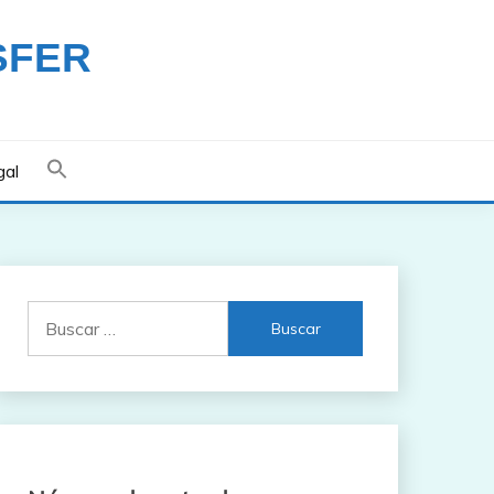
SFER
gal
Buscar: