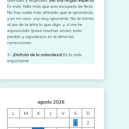
animales y vegetales.
¡No soy ningún experto!
Es más, fallo más que una escopeta de feria.
No hay nada más atrevido que la ignorancia,
y en mi caso, soy muy ignorante. No te tomes
al pie de la letra lo que digo, y, si me he
equivocado (pasa muchas veces), pido
perdón y agradezco en el alma las
correcciones.
3.-
¡Disfruta de la naturaleza!
Es lo más
importante
agosto 2026
L
M
X
J
V
S
D
1
2