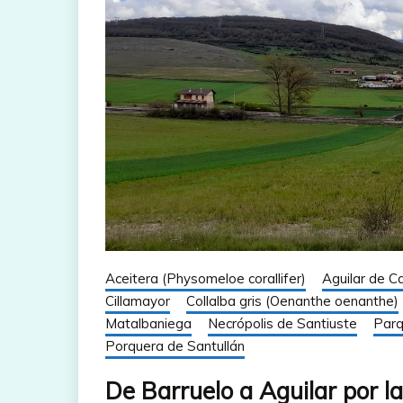
Aceitera (Physomeloe corallifer)
Aguilar de 
Cillamayor
Collalba gris (Oenanthe oenanthe)
Matalbaniega
Necrópolis de Santiuste
Parq
Porquera de Santullán
De Barruelo a Aguilar por l