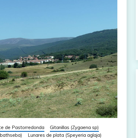
te de Pastorredonda
Gitanillas (Zygaena sp)
a bathseba)
Lunares de plata (Speyeria aglaja)