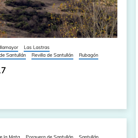
illamayor
Las Lastras
de Santullán
Revilla de Santullán
Rubagón
17
e la Mata
Porquera de Santullán
Santullán