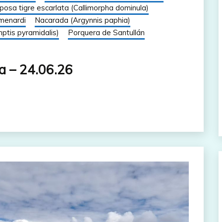
posa tigre escarlata (Callimorpha dominula)
menardi
Nacarada (Argynnis paphia)
ptis pyramidalis)
Porquera de Santullán
a – 24.06.26