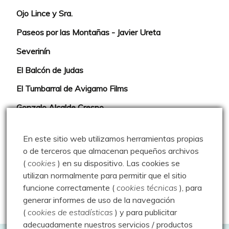
Ojo Lince y Sra.
Paseos por las Montañas - Javier Ureta
Severinín
El Balcón de Judas
El Tumbarral de Avigamo Films
Gonzalo Alcalde Crespo
Mis 2miles Palentinos y otras historias
En este sitio web utilizamos herramientas propias
Montaña en libertad
o de terceros que almacenan pequeños archivos
(
cookies
) en su dispositivo.
Las cookies se
Rutas y excursiones con niños
utilizan normalmente para permitir que el sitio
Valdeolea. Río Camesa, la vía azul
funcione correctamente (
cookies técnicas
), para
generar informes de uso de la navegación
Aprendiz de sueños
(
cookies de estadísticas
) y para publicitar
adecuadamente nuestros servicios / productos