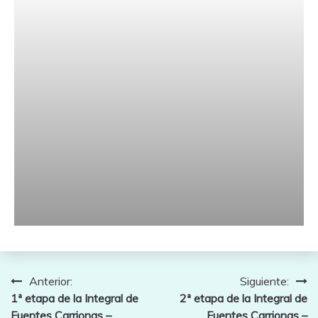
Navegación
Anterior:
Siguiente:
1ª etapa de la Integral de
2ª etapa de la Integral de
de
Fuentes Carrionas –
Fuentes Carrionas –