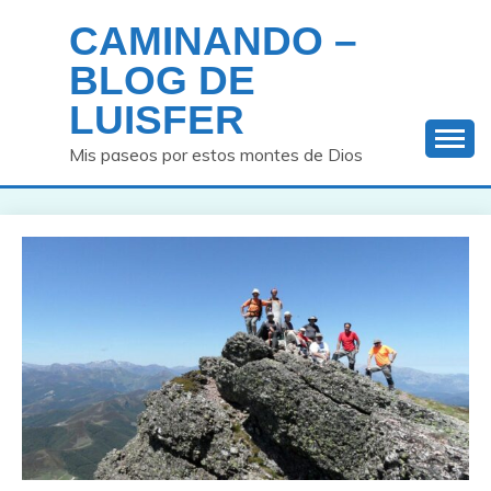
Saltar
CAMINANDO –
al
contenido
BLOG DE
LUISFER
Mis paseos por estos montes de Dios