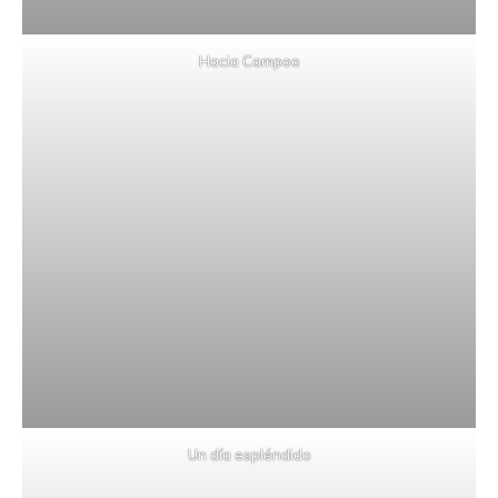
Hacia Campoo
Un día espléndido