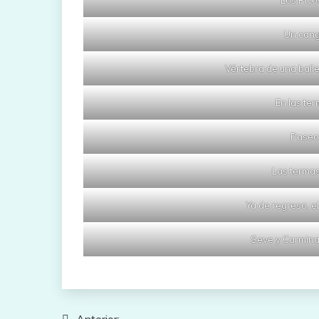
Un cang
Vértebra de una balle
En las te
Paseo
Las termas
Ya de regreso, 
Seve y Carmina
Anterior: