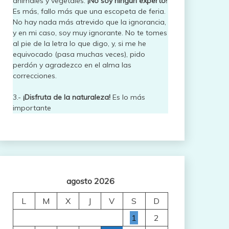
animales y vegetales.
¡No soy ningún experto!
Es más, fallo más que una escopeta de feria.
No hay nada más atrevido que la ignorancia,
y en mi caso, soy muy ignorante. No te tomes
al pie de la letra lo que digo, y, si me he
equivocado (pasa muchas veces), pido
perdón y agradezco en el alma las
correcciones.
3.-
¡Disfruta de la naturaleza!
Es lo más
importante
agosto 2026
L
M
X
J
V
S
D
1
2