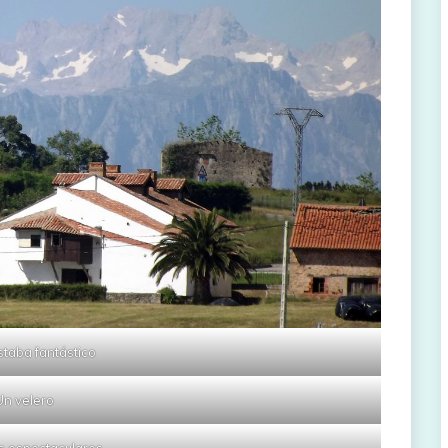
estaba fantástico
Un velero
s espectaculares