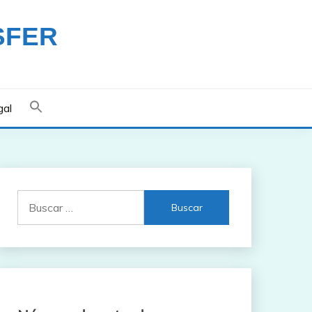
SFER
gal
Buscar: