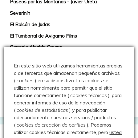
Paseos por las Montañas - Javier Ureta
Severinín
El Balcón de Judas
El Tumbarral de Avigamo Films
Gonzalo Alcalde Crespo
Mis 2miles Palentinos y otras historias
En este sitio web utilizamos herramientas propias
Montaña en libertad
o de terceros que almacenan pequeños archivos
(
cookies
) en su dispositivo.
Las cookies se
Rutas y excursiones con niños
utilizan normalmente para permitir que el sitio
Valdeolea. Río Camesa, la vía azul
funcione correctamente (
cookies técnicas
), para
generar informes de uso de la navegación
Aprendiz de sueños
(
cookies de estadísticas
) y para publicitar
adecuadamente nuestros servicios / productos
(
cookies de creación de perfiles
).
Podemos
utilizar cookies técnicas directamente, pero
usted
Guías de Montaña