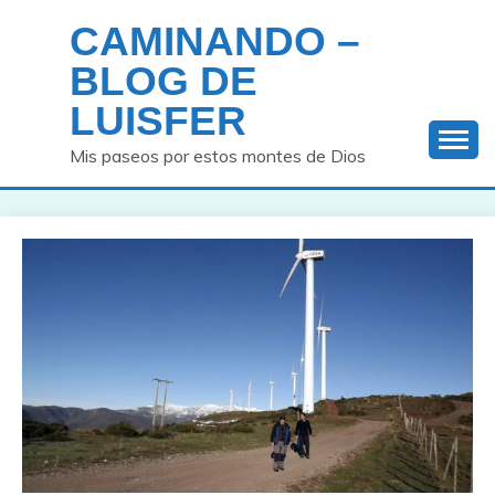
Saltar
CAMINANDO –
al
contenido
BLOG DE
LUISFER
Mis paseos por estos montes de Dios