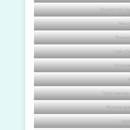
El cordal del Ho
Vero a
Proporc
Hoya ¿Co
Comenza
V
Cada uno baja 
Bajamos esta
Llega