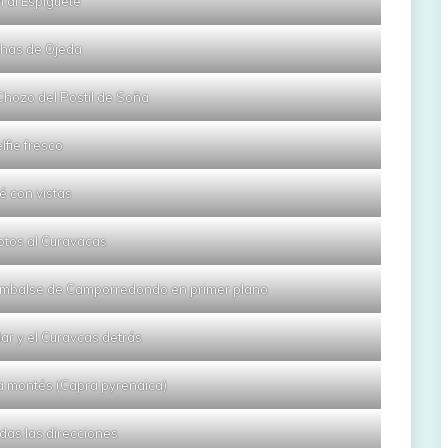
 al Espigüete
has de Ojeda
hozo del Postil de Soña
lfie fresco
é con vistas
otos al Curavacas
l embalse de Camporredondo en primer plano
lar y el Curavcas detrás
 montés (Capra pyrenaica)
das las direcciones