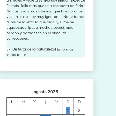
animales y vegetales.
¡No soy ningún experto!
Es más, fallo más que una escopeta de feria.
No hay nada más atrevido que la ignorancia,
y en mi caso, soy muy ignorante. No te tomes
al pie de la letra lo que digo, y, si me he
equivocado (pasa muchas veces), pido
perdón y agradezco en el alma las
correcciones.
3.-
¡Disfruta de la naturaleza!
Es lo más
importante
agosto 2026
L
M
X
J
V
S
D
1
2