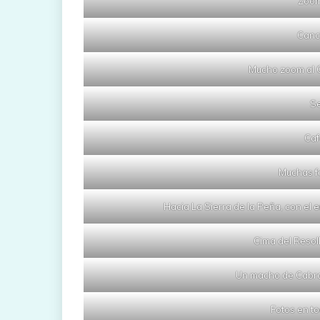
Zoom
Canc
Mucho zoom al C
Se
Caf
Muchas f
Hacia La Sierra de la Peña, con e
Cima del Resol
Un macho de Cabra
Fotos en to