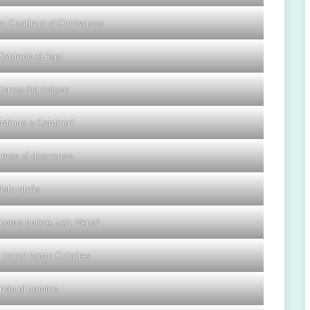
ya Continua al Curavacas
fotando el Espi
iones del coloso
ntinua o Contina?
mos el descenso
ista atrás
como quiere, ¿eh, Vero?
 canal hasta Cabriles
ndo al camino