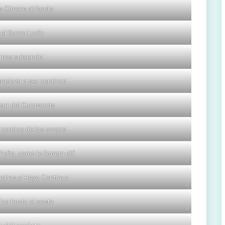
o Cimero al fondo
el Santa Lucía
mos subiendo
mpieza a ser continua
sur del Curavacas
l camino de las ovejas
 Peña, como le llaman allí
nchas y Hoya Continua
ca hacia el oeste