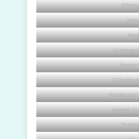
El Párdig
Hacia 
Segui
La nieve ya e
Corredor 
El Coruño y e
Otra vista de la
Espigüete, Ca
Panorámi