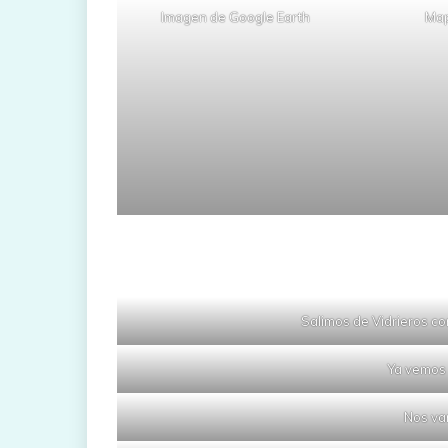
Imagen de Google Earth
Map
Salimos de Vidrieros co
Ya vemos 
Nos va