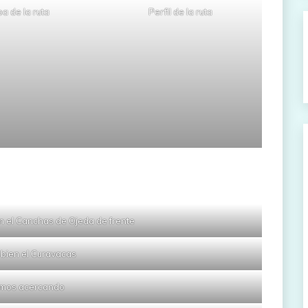
a de la ruta
Perfil de la ruta
n el Canchas de Ojeda de frente
bien el Curavacas
mos acercando