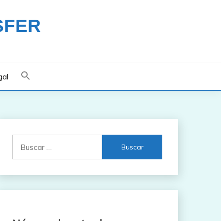
SFER
gal
Buscar: