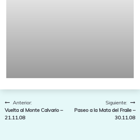
Navegación
Anterior:
Siguiente:
Vuelta al Monte Calvario –
Paseo a la Mata del Fraile –
de
21.11.08
30.11.08
entradas