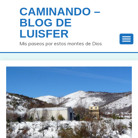
Saltar
CAMINANDO –
al
contenido
BLOG DE
LUISFER
Mis paseos por estos montes de Dios