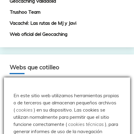
Geocaching Valladolid
Trushoo Team
Vacaché: Las rutas de MJ y Javi
Web oficial del Geocaching
Webs que cotilleo
Sparrou - Juegos sobre naturaleza
En este sitio web utilizamos herramientas propias
Asociación Cultural "Peña Ruz"
o de terceros que almacenan pequeños archivos
Barruelo de Santullán
(
cookies
) en su dispositivo.
Las cookies se
utilizan normalmente para permitir que el sitio
Club de Montaña la Escalerilla
funcione correctamente (
cookies técnicas
), para
Cronoescalada TORREÓN Carrera Vertical
generar informes de uso de la navegación