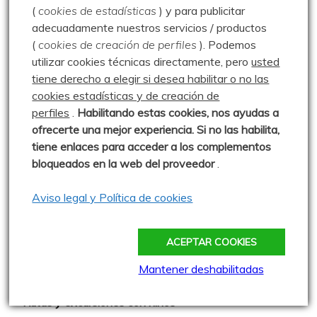
(
cookies de estadísticas
) y para publicitar
Más madera - El blog de Rober
adecuadamente nuestros servicios / productos
Montañas a esgalla - Vidal Rioja
(
cookies de creación de perfiles
).
Podemos
utilizar cookies técnicas directamente, pero
usted
Naturaleza de la Valdavia - Luis Herrero
tiene derecho a elegir si desea habilitar o no las
Ojo Lince y Sra.
cookies estadísticas y de creación de
perfiles
.
Habilitando
estas co
okies, nos ayudas a
Paseos por las Montañas - Javier Ureta
ofrecerte una mejor experiencia. Si no las habilita,
Severinín
tiene enlaces para acceder a los complementos
bloqueados en la web del proveedor
.
El Balcón de Judas
Aviso legal y Política de cookies
El Tumbarral de Avigamo Films
Gonzalo Alcalde Crespo
ACEPTAR COOKIES
Mis 2miles Palentinos y otras historias
Mantener deshabilitadas
Montaña en libertad
Rutas y excursiones con niños