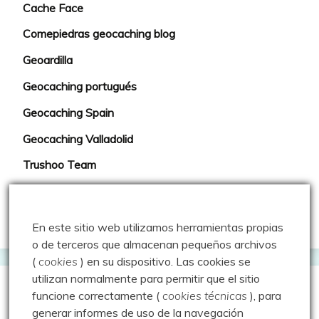
Cache Face
Comepiedras geocaching blog
Geoardilla
Geocaching portugués
Geocaching Spain
Geocaching Valladolid
Trushoo Team
Vacaché: Las rutas de MJ y Javi
Web oficial del Geocaching
En este sitio web utilizamos herramientas propias
o de terceros que almacenan pequeños archivos
(
cookies
) en su dispositivo.
Las cookies se
utilizan normalmente para permitir que el sitio
Webs que cotilleo
funcione correctamente (
cookies técnicas
), para
generar informes de uso de la navegación