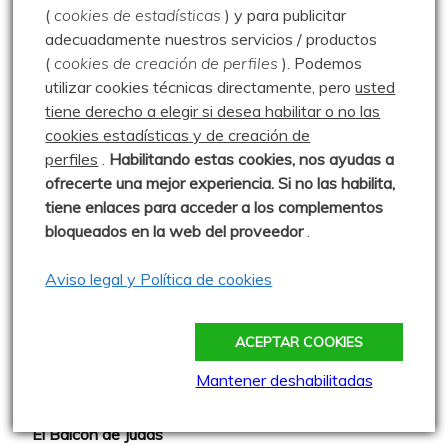
(
cookies de estadísticas
) y para publicitar
Sparrou - Juegos sobre naturaleza
adecuadamente nuestros servicios / productos
(
cookies de creación de perfiles
).
Podemos
Asociación Cultural "Peña Ruz"
utilizar cookies técnicas directamente, pero
usted
Barruelo de Santullán
tiene derecho a elegir si desea habilitar o no las
cookies estadísticas y de creación de
Club de Montaña la Escalerilla
perfiles
.
Habilitando
estas co
okies, nos ayudas a
Cronoescalada TORREÓN Carrera Vertical
ofrecerte una mejor experiencia. Si no las habilita,
tiene enlaces para acceder a los complementos
Más madera - El blog de Rober
bloqueados en la web del proveedor
.
Montañas a esgalla - Vidal Rioja
Aviso legal y Política de cookies
Naturaleza de la Valdavia - Luis Herrero
Ojo Lince y Sra.
ACEPTAR COOKIES
Paseos por las Montañas - Javier Ureta
Mantener deshabilitadas
Severinín
El Balcón de Judas