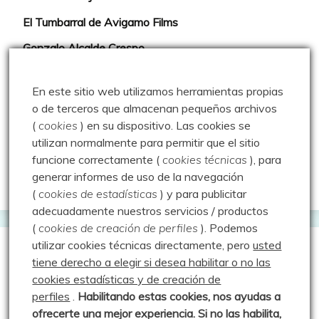
El Tumbarral de Avigamo Films
Gonzalo Alcalde Crespo
Mis 2miles Palentinos y otras historias
En este sitio web utilizamos herramientas propias
Montaña en libertad
o de terceros que almacenan pequeños archivos
(
cookies
) en su dispositivo.
Las cookies se
Rutas y excursiones con niños
utilizan normalmente para permitir que el sitio
Valdeolea. Río Camesa, la vía azul
funcione correctamente (
cookies técnicas
), para
generar informes de uso de la navegación
Aprendiz de sueños
(
cookies de estadísticas
) y para publicitar
adecuadamente nuestros servicios / productos
(
cookies de creación de perfiles
).
Podemos
utilizar cookies técnicas directamente, pero
usted
Guías de Montaña
tiene derecho a elegir si desea habilitar o no las
cookies estadísticas y de creación de
perfiles
.
Habilitando
estas co
okies, nos ayudas a
Manu - Entre Valles y Cumbre
ofrecerte una mejor experiencia. Si no las habilita,