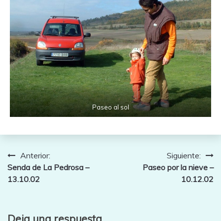
Paseo al sol
Navegación
Anterior:
Siguiente:
Senda de La Pedrosa –
Paseo por la nieve –
de
13.10.02
10.12.02
entradas
Deja una respuesta