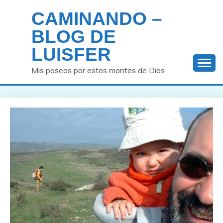
Saltar
CAMINANDO –
al
contenido
BLOG DE
LUISFER
Mis paseos por estos montes de Dios