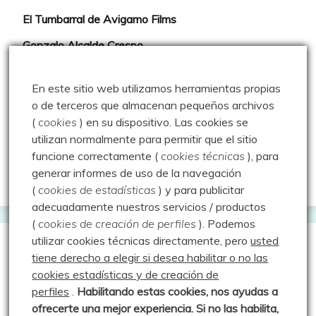
El Tumbarral de Avigamo Films
Gonzalo Alcalde Crespo
Mis 2miles Palentinos y otras historias
En este sitio web utilizamos herramientas propias
Montaña en libertad
o de terceros que almacenan pequeños archivos
(
cookies
) en su dispositivo.
Las cookies se
Rutas y excursiones con niños
utilizan normalmente para permitir que el sitio
Valdeolea. Río Camesa, la vía azul
funcione correctamente (
cookies técnicas
), para
generar informes de uso de la navegación
Aprendiz de sueños
(
cookies de estadísticas
) y para publicitar
adecuadamente nuestros servicios / productos
(
cookies de creación de perfiles
).
Podemos
utilizar cookies técnicas directamente, pero
usted
Guías de Montaña
tiene derecho a elegir si desea habilitar o no las
cookies estadísticas y de creación de
perfiles
.
Habilitando
estas co
okies, nos ayudas a
Manu - Entre Valles y Cumbre
ofrecerte una mejor experiencia. Si no las habilita,