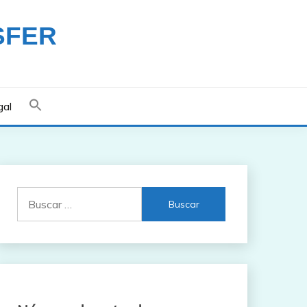
SFER
gal
Buscar: