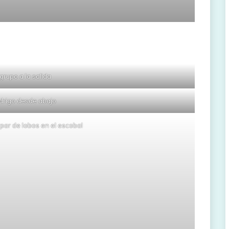
grupo a la salida
drigo desde abajo
 par de lobos en el escobal