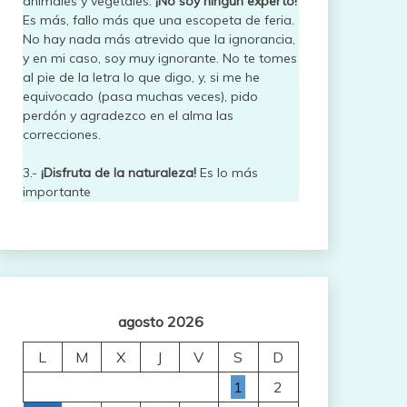
animales y vegetales.
¡No soy ningún experto!
Es más, fallo más que una escopeta de feria.
No hay nada más atrevido que la ignorancia,
y en mi caso, soy muy ignorante. No te tomes
al pie de la letra lo que digo, y, si me he
equivocado (pasa muchas veces), pido
perdón y agradezco en el alma las
correcciones.
3.-
¡Disfruta de la naturaleza!
Es lo más
importante
agosto 2026
L
M
X
J
V
S
D
1
2