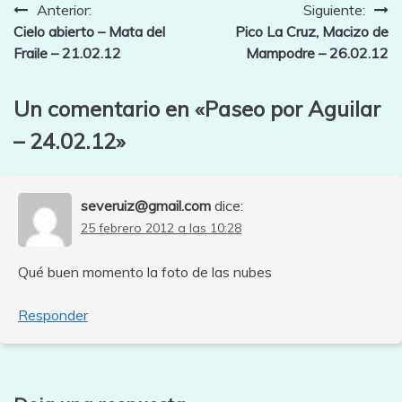
Navegación
Anterior:
Siguiente:
Cielo abierto – Mata del
Pico La Cruz, Macizo de
de
Fraile – 21.02.12
Mampodre – 26.02.12
entradas
Un comentario en «
Paseo por Aguilar
– 24.02.12
»
severuiz@gmail.com
dice:
25 febrero 2012 a las 10:28
Qué buen momento la foto de las nubes
Responder