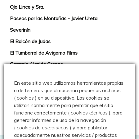
Ojo Lince y Sra.
Paseos por las Montañas - Javier Ureta
Severinín
El Balcón de Judas
El Tumbarral de Avigamo Films
Gonzalo Alcalde Crespo
Mis 2miles Palentinos y otras historias
En este sitio web utilizamos herramientas propias
Montaña en libertad
o de terceros que almacenan pequeños archivos
(
cookies
) en su dispositivo.
Las cookies se
Rutas y excursiones con niños
utilizan normalmente para permitir que el sitio
Valdeolea. Río Camesa, la vía azul
funcione correctamente (
cookies técnicas
), para
generar informes de uso de la navegación
Aprendiz de sueños
(
cookies de estadísticas
) y para publicitar
adecuadamente nuestros servicios / productos