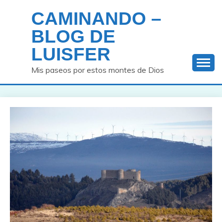
Saltar
CAMINANDO –
al
contenido
BLOG DE
LUISFER
Mis paseos por estos montes de Dios