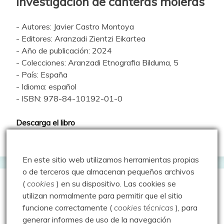
investigación de canteras moleras
- Autores: Javier Castro Montoya
- Editores: Aranzadi Zientzi Eikartea
- Año de publicación: 2024
- Colecciones: Aranzadi Etnografia Bilduma, 5
- País: España
- Idioma: español
- ISBN: 978-84-10192-01-0
Descarga el libro
En este sitio web utilizamos herramientas propias
o de terceros que almacenan pequeños archivos
(
cookies
) en su dispositivo.
Las cookies se
Geocacheando
utilizan normalmente para permitir que el sitio
funcione correctamente (
cookies técnicas
), para
generar informes de uso de la navegación
Aire libre y tecnología