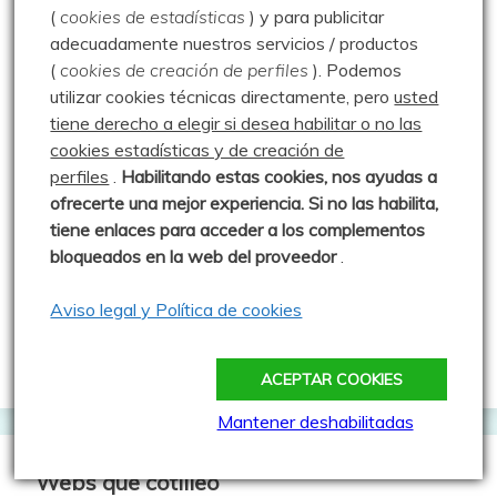
(
cookies de estadísticas
) y para publicitar
Cache Face
adecuadamente nuestros servicios / productos
(
cookies de creación de perfiles
).
Podemos
Comepiedras geocaching blog
utilizar cookies técnicas directamente, pero
usted
Geoardilla
tiene derecho a elegir si desea habilitar o no las
cookies estadísticas y de creación de
Geocaching portugués
perfiles
.
Habilitando
estas co
okies, nos ayudas a
Geocaching Spain
ofrecerte una mejor experiencia. Si no las habilita,
tiene enlaces para acceder a los complementos
Geocaching Valladolid
bloqueados en la web del proveedor
.
Trushoo Team
Aviso legal y Política de cookies
Vacaché: Las rutas de MJ y Javi
Web oficial del Geocaching
ACEPTAR COOKIES
Mantener deshabilitadas
Webs que cotilleo