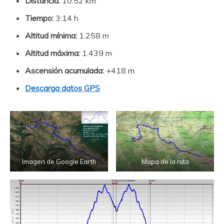
Distancia:
10.52 km
Tiempo:
3:14 h
Altitud mínima:
1.258 m
Altitud máxima:
1.439 m
Ascensión acumulada:
+418 m
Descarga datos GPS
Imagen de Google Earth
Mapa de la ruta