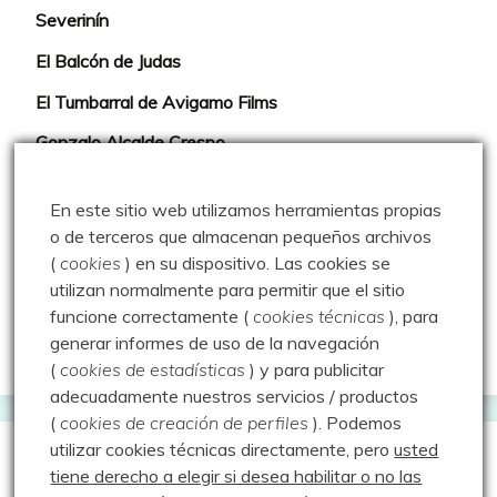
Severinín
El Balcón de Judas
El Tumbarral de Avigamo Films
Gonzalo Alcalde Crespo
Mis 2miles Palentinos y otras historias
En este sitio web utilizamos herramientas propias
Montaña en libertad
o de terceros que almacenan pequeños archivos
(
cookies
) en su dispositivo.
Las cookies se
Rutas y excursiones con niños
utilizan normalmente para permitir que el sitio
Valdeolea. Río Camesa, la vía azul
funcione correctamente (
cookies técnicas
), para
generar informes de uso de la navegación
Aprendiz de sueños
(
cookies de estadísticas
) y para publicitar
adecuadamente nuestros servicios / productos
(
cookies de creación de perfiles
).
Podemos
utilizar cookies técnicas directamente, pero
usted
Guías de Montaña
tiene derecho a elegir si desea habilitar o no las