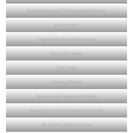
Subiendo hacia el Portillo de Seldelafuente
Mucha niebla
Llegando al alto aclaró un poco
Se quitó la niebla
Casi arriba
Hito en el Portillo
Fotos con las Cascadas de fondo
No se llegan a ver las Cascadas de Hielo
Se echó la niebla de nuevo