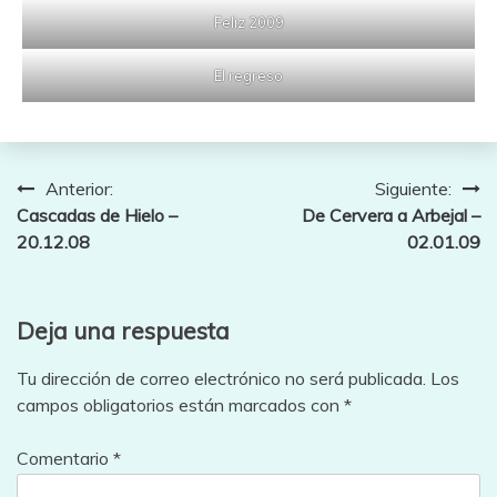
Feliz 2009
El regreso
Navegación
Anterior:
Siguiente:
Cascadas de Hielo –
De Cervera a Arbejal –
de
20.12.08
02.01.09
entradas
Deja una respuesta
Tu dirección de correo electrónico no será publicada.
Los
campos obligatorios están marcados con
*
Comentario
*