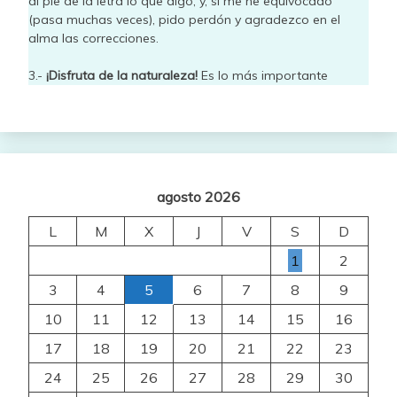
al pie de la letra lo que digo, y, si me he equivocado
(pasa muchas veces), pido perdón y agradezco en el
alma las correcciones.
3.-
¡Disfruta de la naturaleza!
Es lo más importante
agosto 2026
L
M
X
J
V
S
D
1
2
3
4
5
6
7
8
9
10
11
12
13
14
15
16
17
18
19
20
21
22
23
24
25
26
27
28
29
30