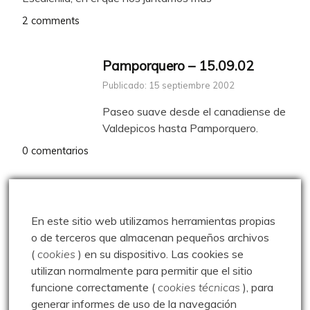
2 comments
Pamporquero – 15.09.02
Publicado: 15 septiembre 2002
Paseo suave desde el canadiense de
Valdepicos hasta Pamporquero.
0 comentarios
Primer paseo post-
confinamiento – 08.06.20
En este sitio web utilizamos herramientas propias
Publicado: 8 junio 2020
o de terceros que almacenan pequeños archivos
(
cookies
) en su dispositivo.
Las cookies se
Después de pasar tres meses en
utilizan normalmente para permitir que el sitio
Madrid disfrutando de mi nieta, ya tenía ganas de
funcione correctamente (
cookies técnicas
), para
pisar
generar informes de uso de la navegación