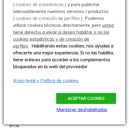
0 comentarios
(
cookies de estadísticas
) y para publicitar
adecuadamente nuestros servicios / productos
(
cookies de creación de perfiles
).
Podemos
Paseo por La Pedrosa –
utilizar cookies técnicas directamente, pero
usted
04.01.04
tiene derecho a elegir si desea habilitar o no las
Publicado: 4 enero 2004
cookies estadísticas y de creación de
perfiles
.
Habilitando
estas co
okies, nos ayudas a
Paseo por la Pedrosa en enero. A
ofrecerte una mejor experiencia. Si no las habilita,
Belén ya le gusta caminar algún ratillo.
tiene enlaces para acceder a los complementos
0 comentarios
bloqueados en la web del proveedor
.
Aviso legal y Política de cookies
Geocaching en la Horadada –
20.02.13
ACEPTAR COOKIES
Publicado: 20 febrero 2013
Mantener deshabilitadas
Paseo mañanero hasta el Cañón de
la Horadada para buscar un caché, que encontramos
en la