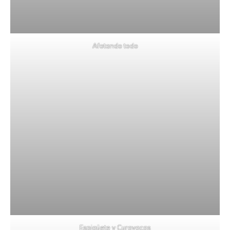
Afotando todo
Espigüete y Curavacas