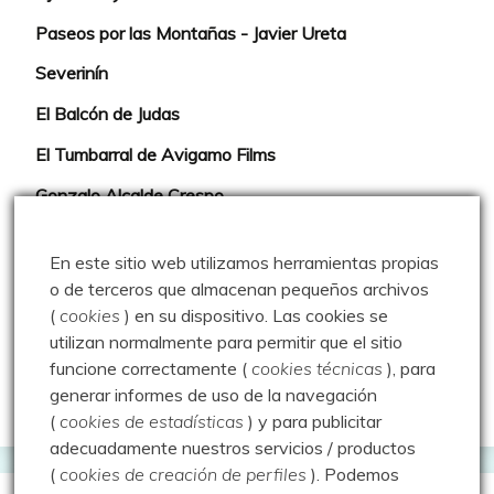
Paseos por las Montañas - Javier Ureta
Severinín
El Balcón de Judas
El Tumbarral de Avigamo Films
Gonzalo Alcalde Crespo
Mis 2miles Palentinos y otras historias
En este sitio web utilizamos herramientas propias
Montaña en libertad
o de terceros que almacenan pequeños archivos
(
cookies
) en su dispositivo.
Las cookies se
Rutas y excursiones con niños
utilizan normalmente para permitir que el sitio
Valdeolea. Río Camesa, la vía azul
funcione correctamente (
cookies técnicas
), para
generar informes de uso de la navegación
Aprendiz de sueños
(
cookies de estadísticas
) y para publicitar
adecuadamente nuestros servicios / productos
(
cookies de creación de perfiles
).
Podemos