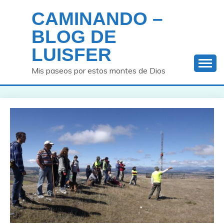
Saltar
CAMINANDO –
al
contenido
BLOG DE
LUISFER
Mis paseos por estos montes de Dios