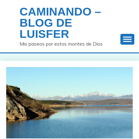
Saltar
CAMINANDO –
al
contenido
BLOG DE
LUISFER
Mis paseos por estos montes de Dios