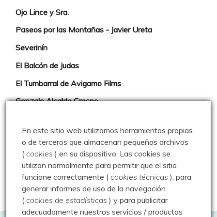
Ojo Lince y Sra.
Paseos por las Montañas - Javier Ureta
Severinín
El Balcón de Judas
El Tumbarral de Avigamo Films
Gonzalo Alcalde Crespo
Mis 2miles Palentinos y otras historias
En este sitio web utilizamos herramientas propias
Montaña en libertad
o de terceros que almacenan pequeños archivos
(
cookies
) en su dispositivo.
Las cookies se
Rutas y excursiones con niños
utilizan normalmente para permitir que el sitio
Valdeolea. Río Camesa, la vía azul
funcione correctamente (
cookies técnicas
), para
generar informes de uso de la navegación
Aprendiz de sueños
(
cookies de estadísticas
) y para publicitar
adecuadamente nuestros servicios / productos