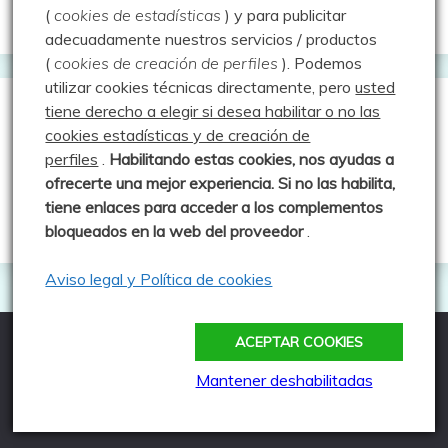
Aprendiz de sueños
(
cookies de estadísticas
) y para publicitar
adecuadamente nuestros servicios / productos
(
cookies de creación de perfiles
).
Podemos
utilizar cookies técnicas directamente, pero
usted
tiene derecho a elegir si desea habilitar o no las
Guías de Montaña
cookies estadísticas y de creación de
perfiles
.
Habilitando
estas co
okies, nos ayudas a
Manu - Entre Valles y Cumbre
ofrecerte una mejor experiencia. Si no las habilita,
tiene enlaces para acceder a los complementos
Luis Crespo Fernández
bloqueados en la web del proveedor
.
Aviso legal y Política de cookies
ACEPTAR COOKIES
Todos los derechos reservados
Mantener deshabilitadas
Funciona gracias a WordPress
|
Tema: Fairy por
Candid Themes
.