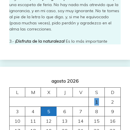
una escopeta de feria. No hay nada más atrevido que la
ignorancia, y en mi caso, soy muy ignorante. No te tomes
al pie de la letra lo que digo, y, si me he equivocado
(pasa muchas veces), pido perdón y agradezco en el
alma las correcciones.
3.-
¡Disfruta de la naturaleza!
Es lo más importante
agosto 2026
L
M
X
J
V
S
D
1
2
3
4
5
6
7
8
9
10
11
12
13
14
15
16