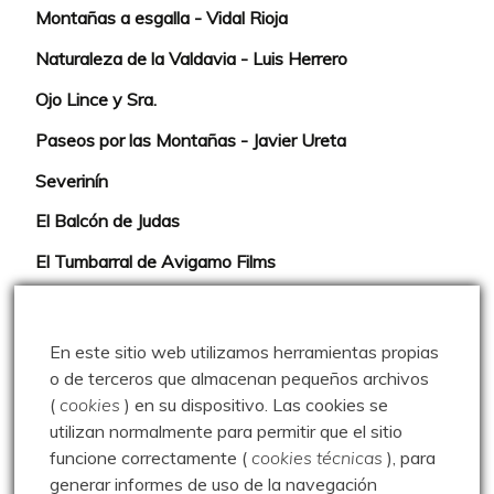
Montañas a esgalla - Vidal Rioja
Naturaleza de la Valdavia - Luis Herrero
Ojo Lince y Sra.
Paseos por las Montañas - Javier Ureta
Severinín
El Balcón de Judas
El Tumbarral de Avigamo Films
Gonzalo Alcalde Crespo
Mis 2miles Palentinos y otras historias
En este sitio web utilizamos herramientas propias
o de terceros que almacenan pequeños archivos
Montaña en libertad
(
cookies
) en su dispositivo.
Las cookies se
Rutas y excursiones con niños
utilizan normalmente para permitir que el sitio
funcione correctamente (
cookies técnicas
), para
Valdeolea. Río Camesa, la vía azul
generar informes de uso de la navegación