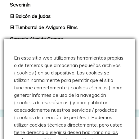
Severinín
El Balcón de Judas
El Tumbarral de Avigamo Films
Gonzalo Alcalde Crespo
Mis 2miles Palentinos y otras historias
En este sitio web utilizamos herramientas propias
Montaña en libertad
o de terceros que almacenan pequeños archivos
(
cookies
) en su dispositivo.
Las cookies se
Rutas y excursiones con niños
utilizan normalmente para permitir que el sitio
Valdeolea. Río Camesa, la vía azul
funcione correctamente (
cookies técnicas
), para
generar informes de uso de la navegación
Aprendiz de sueños
(
cookies de estadísticas
) y para publicitar
adecuadamente nuestros servicios / productos
(
cookies de creación de perfiles
).
Podemos
utilizar cookies técnicas directamente, pero
usted
Guías de Montaña
tiene derecho a elegir si desea habilitar o no las