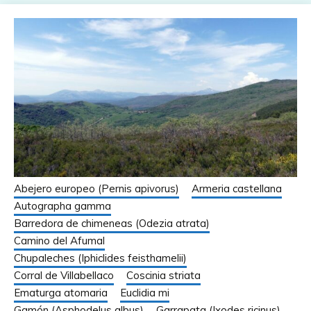
Abejero europeo (Pernis apivorus)
Armeria castellana
Autographa gamma
Barredora de chimeneas (Odezia atrata)
Camino del Afumal
Chupaleches (Iphiclides feisthamelii)
Corral de Villabellaco
Coscinia striata
Ematurga atomaria
Euclidia mi
Gamón (Asphodelus albus)
Garrapata (Ixodes ricinus)