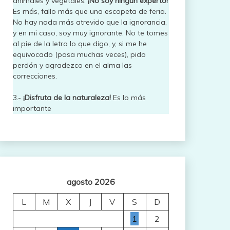
animales y vegetales.
¡No soy ningún experto!
Es más, fallo más que una escopeta de feria.
No hay nada más atrevido que la ignorancia,
y en mi caso, soy muy ignorante. No te tomes
al pie de la letra lo que digo, y, si me he
equivocado (pasa muchas veces), pido
perdón y agradezco en el alma las
correcciones.
3.-
¡Disfruta de la naturaleza!
Es lo más
importante
agosto 2026
L
M
X
J
V
S
D
1
2