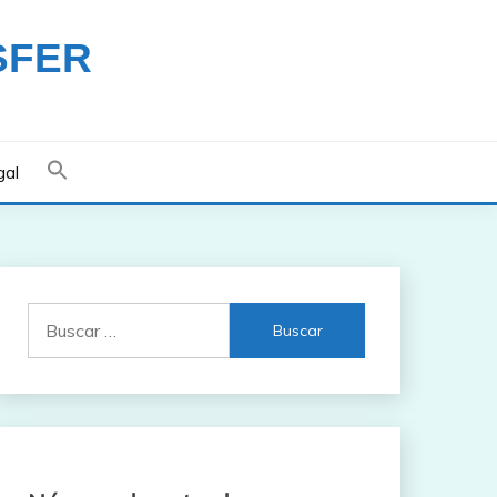
SFER
gal
Buscar: