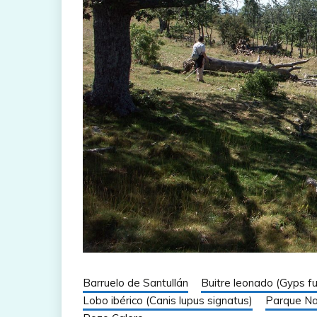
Barruelo de Santullán
Buitre leonado (Gyps fu
Lobo ibérico (Canis lupus signatus)
Parque Na