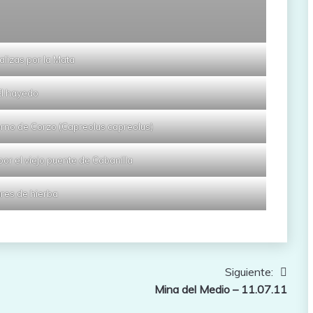
alizas por la Mata
El hayedo
erno de Corzo (Capreolus capreolus)
r el viejo puente de Cabanilla
res de hierba
Siguiente:
Mina del Medio – 11.07.11