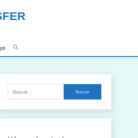
SFER
gal
Buscar: