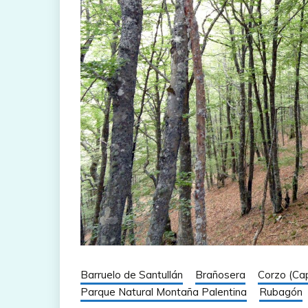
Barruelo de Santullán
Brañosera
Corzo (Cap
Parque Natural Montaña Palentina
Rubagón