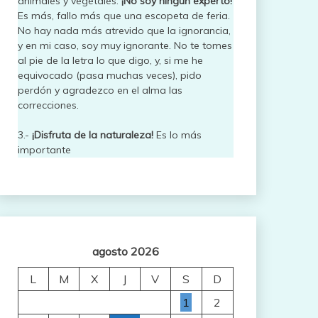
animales y vegetales.
¡No soy ningún experto!
Es más, fallo más que una escopeta de feria.
No hay nada más atrevido que la ignorancia,
y en mi caso, soy muy ignorante. No te tomes
al pie de la letra lo que digo, y, si me he
equivocado (pasa muchas veces), pido
perdón y agradezco en el alma las
correcciones.
3.-
¡Disfruta de la naturaleza!
Es lo más
importante
agosto 2026
L
M
X
J
V
S
D
1
2