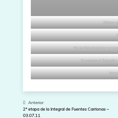
Afloran c
No es fácil encontrar un cu
Cruzamos el Rubagón po
Almia
Navegación
Anterior:
2ª etapa de la Integral de Fuentes Carrionas –
de
03.07.11