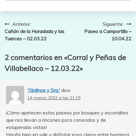
Navegación
Anterior:
Siguiente:
Cañón de la Horadada y las
Paseo a Camportillo –
de
Tuerces – 02.03.22
10.04.22
entradas
2 comentarios en «
Corral y Peñas de
Villabellaco – 12.03.22
»
'Ojolince y Sra.'
dice:
14 marzo 2022 a las 21:15
¡Cómo apetecen estos paseos por bosques y escondites
que nos llevan a rincones poco conocidos y de
estupendas vistas!
Hacéis bien en salir y disfrutar esos claros entre borrasca