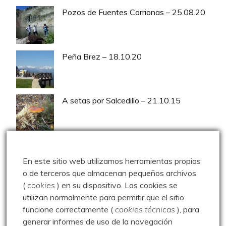
Pozos de Fuentes Carrionas – 25.08.20
Peña Brez – 18.10.20
A setas por Salcedillo – 21.10.15
Pico Liguardi – 23.07.14
En este sitio web utilizamos herramientas propias
o de terceros que almacenan pequeños archivos
(
cookies
) en su dispositivo.
Las cookies se
El Cable – Collada Bonita – Bulnes –
utilizan normalmente para permitir que el sitio
16.09.18
funcione correctamente (
cookies técnicas
), para
generar informes de uso de la navegación