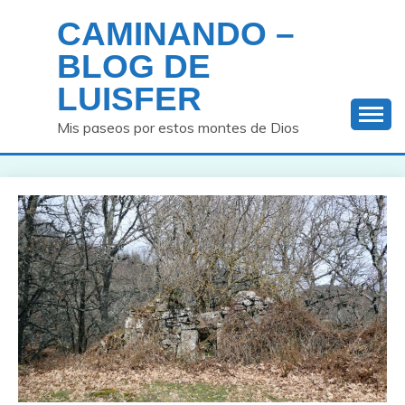
Saltar
CAMINANDO –
al
contenido
BLOG DE
LUISFER
Mis paseos por estos montes de Dios