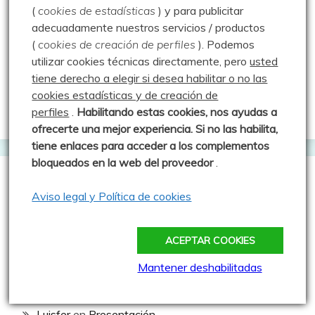
Pico Medio del Curavacas por el Corredor
(
cookies de estadísticas
) y para publicitar
Oblicuo y Curruquilla – 25.07.20
adecuadamente nuestros servicios / productos
(
cookies de creación de perfiles
).
Podemos
utilizar cookies técnicas directamente, pero
usted
Baño en el Pozo Merino – 25.07.13
tiene derecho a elegir si desea habilitar o no las
cookies estadísticas y de creación de
perfiles
.
Habilitando
estas co
okies, nos ayudas a
ofrecerte una mejor experiencia. Si no las habilita,
tiene enlaces para acceder a los complementos
bloqueados en la web del proveedor
.
Comentarios recientes
Aviso legal y Política de cookies
Luisfer
en
Erupción volcánica en Valdecebollas –
ACEPTAR COOKIES
28.12.25
Mantener deshabilitadas
Josetxu Puebla
en
Erupción volcánica en
Valdecebollas – 28.12.25
Luisfer
en
Presentación