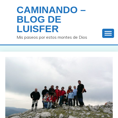
Saltar
CAMINANDO –
al
contenido
BLOG DE
LUISFER
Mis paseos por estos montes de Dios