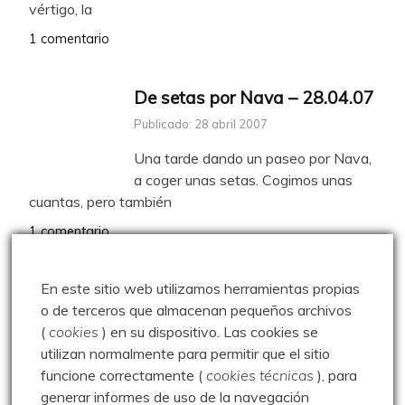
vértigo, la
1 comentario
De setas por Nava – 28.04.07
Publicado: 28 abril 2007
Una tarde dando un paseo por Nava,
a coger unas setas. Cogimos unas
cuantas, pero también
1 comentario
En este sitio web utilizamos herramientas propias
Fin de Año en Valdecebollas –
o de terceros que almacenan pequeños archivos
31.12.08
(
cookies
) en su dispositivo.
Las cookies se
Publicado: 31 diciembre 2008
utilizan normalmente para permitir que el sitio
funcione correctamente (
cookies técnicas
), para
Clásica celebración del fin de Año en
generar informes de uso de la navegación
Valdecebollas con La Escalerilla. Nos tocó subir desde