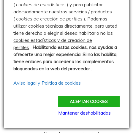
(
cookies de estadísticas
) y para publicitar
La
adecuadamente nuestros servicios / productos
0 comentarios
(
cookies de creación de perfiles
).
Podemos
utilizar cookies técnicas directamente, pero
usted
tiene derecho a elegir si desea habilitar o no las
Cascadas de Hielo de
cookies estadísticas y de creación de
Valdecebollas – 12.03.24
perfiles
.
Habilitando
estas co
okies, nos ayudas a
Publicado: 12 marzo 2024
ofrecerte una mejor experiencia. Si no las habilita,
tiene enlaces para acceder a los complementos
Otra vez a las Cascadas, esta vez
bloqueados en la web del proveedor
.
con Luis Herrero y con aproximación desde La
Collada.
Aviso legal y Política de cookies
0 comentarios
ACEPTAR COOKIES
Cresteando en Fuentes
Mantener deshabilitadas
Carrionas – 18.07.20
Publicado: 18 julio 2020