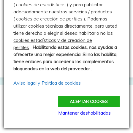
(
cookies de estadísticas
) y para publicitar
Geocaching portugués
adecuadamente nuestros servicios / productos
(
cookies de creación de perfiles
).
Podemos
Geocaching Spain
utilizar cookies técnicas directamente, pero
usted
Geocaching Valladolid
tiene derecho a elegir si desea habilitar o no las
cookies estadísticas y de creación de
Trushoo Team
perfiles
.
Habilitando
estas co
okies, nos ayudas a
Vacaché: Las rutas de MJ y Javi
ofrecerte una mejor experiencia. Si no las habilita,
tiene enlaces para acceder a los complementos
Web oficial del Geocaching
bloqueados en la web del proveedor
.
Aviso legal y Política de cookies
Webs que cotilleo
ACEPTAR COOKIES
Mantener deshabilitadas
Sparrou - Juegos sobre naturaleza
Asociación Cultural "Peña Ruz"