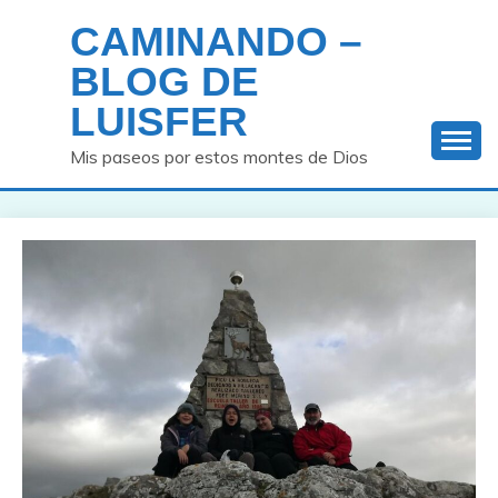
Saltar
CAMINANDO –
al
contenido
BLOG DE
LUISFER
Mis paseos por estos montes de Dios