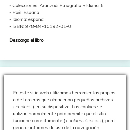
- Colecciones: Aranzadi Etnografia Bilduma, 5
- País: España
- Idioma: español
- ISBN: 978-84-10192-01-0
Descarga el libro
Geocacheando
En este sitio web utilizamos herramientas propias
Aire libre y tecnología
o de terceros que almacenan pequeños archivos
(
cookies
) en su dispositivo.
Las cookies se
Cache Face
utilizan normalmente para permitir que el sitio
Comepiedras geocaching blog
funcione correctamente (
cookies técnicas
), para
generar informes de uso de la navegación
Geoardilla