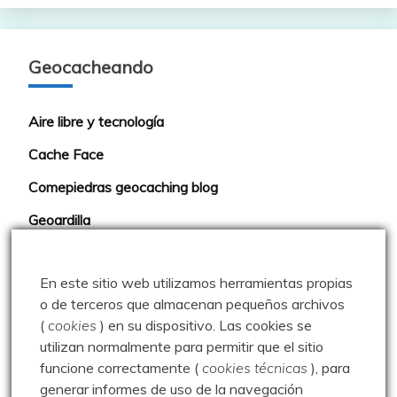
Geocacheando
Aire libre y tecnología
Cache Face
Comepiedras geocaching blog
Geoardilla
Geocaching portugués
En este sitio web utilizamos herramientas propias
Geocaching Spain
o de terceros que almacenan pequeños archivos
Geocaching Valladolid
(
cookies
) en su dispositivo.
Las cookies se
utilizan normalmente para permitir que el sitio
Trushoo Team
funcione correctamente (
cookies técnicas
), para
Vacaché: Las rutas de MJ y Javi
generar informes de uso de la navegación