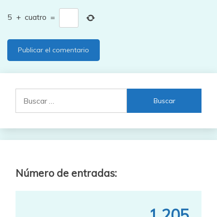
5
+
cuatro
=
Buscar:
Número de entradas:
1,205