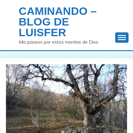
Saltar
CAMINANDO –
al
contenido
BLOG DE
LUISFER
Mis paseos por estos montes de Dios