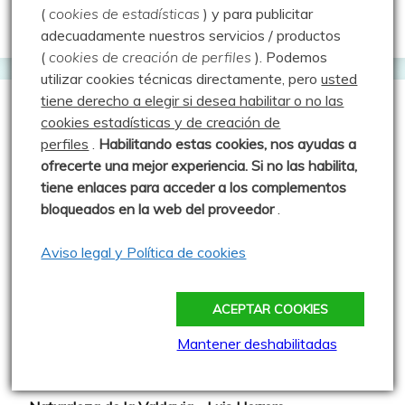
(
cookies de estadísticas
) y para publicitar
Web oficial del Geocaching
adecuadamente nuestros servicios / productos
(
cookies de creación de perfiles
).
Podemos
utilizar cookies técnicas directamente, pero
usted
tiene derecho a elegir si desea habilitar o no las
Webs que cotilleo
cookies estadísticas y de creación de
perfiles
.
Habilitando
estas co
okies, nos ayudas a
ofrecerte una mejor experiencia. Si no las habilita,
Sparrou - Juegos sobre naturaleza
tiene enlaces para acceder a los complementos
Asociación Cultural "Peña Ruz"
bloqueados en la web del proveedor
.
Barruelo de Santullán
Aviso legal y Política de cookies
Club de Montaña la Escalerilla
Cronoescalada TORREÓN Carrera Vertical
ACEPTAR COOKIES
Más madera - El blog de Rober
Mantener deshabilitadas
Montañas a esgalla - Vidal Rioja