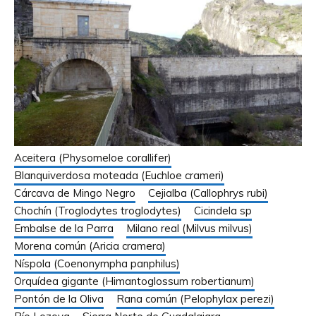
Aceitera (Physomeloe corallifer)
Blanquiverdosa moteada (Euchloe crameri)
Cárcava de Mingo Negro
Cejialba (Callophrys rubi)
Chochín (Troglodytes troglodytes)
Cicindela sp
Embalse de la Parra
Milano real (Milvus milvus)
Morena común (Aricia cramera)
Níspola (Coenonympha panphilus)
Orquídea gigante (Himantoglossum robertianum)
Pontón de la Oliva
Rana común (Pelophylax perezi)