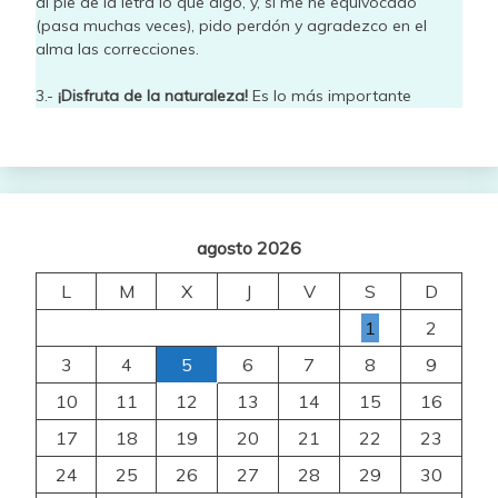
al pie de la letra lo que digo, y, si me he equivocado
(pasa muchas veces), pido perdón y agradezco en el
alma las correcciones.
3.-
¡Disfruta de la naturaleza!
Es lo más importante
agosto 2026
L
M
X
J
V
S
D
1
2
3
4
5
6
7
8
9
10
11
12
13
14
15
16
17
18
19
20
21
22
23
24
25
26
27
28
29
30