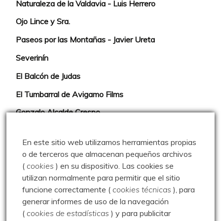
Naturaleza de la Valdavia - Luis Herrero
Ojo Lince y Sra.
Paseos por las Montañas - Javier Ureta
Severinín
El Balcón de Judas
El Tumbarral de Avigamo Films
Gonzalo Alcalde Crespo
Mis 2miles Palentinos y otras historias
En este sitio web utilizamos herramientas propias
Montaña en libertad
o de terceros que almacenan pequeños archivos
(
cookies
) en su dispositivo.
Las cookies se
Rutas y excursiones con niños
utilizan normalmente para permitir que el sitio
Valdeolea. Río Camesa, la vía azul
funcione correctamente (
cookies técnicas
), para
generar informes de uso de la navegación
Aprendiz de sueños
(
cookies de estadísticas
) y para publicitar