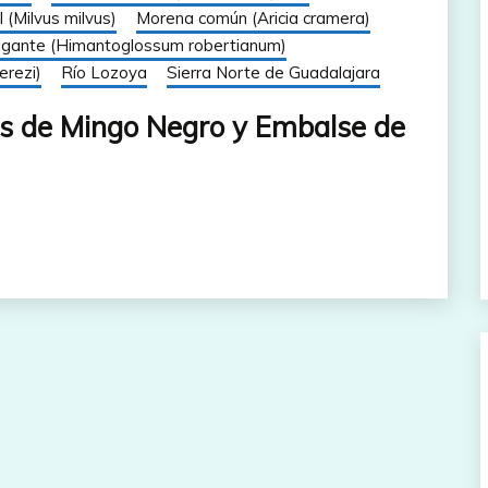
l (Milvus milvus)
Morena común (Aricia cramera)
igante (Himantoglossum robertianum)
erezi)
Río Lozoya
Sierra Norte de Guadalajara
as de Mingo Negro y Embalse de