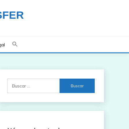
SFER
gal
Buscar: