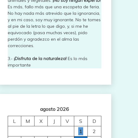
animales y vegetales.
¡No soy ningún experto!
Es más, fallo más que una escopeta de feria.
No hay nada más atrevido que la ignorancia,
y en mi caso, soy muy ignorante. No te tomes
al pie de la letra lo que digo, y, si me he
equivocado (pasa muchas veces), pido
perdón y agradezco en el alma las
correcciones.
3.-
¡Disfruta de la naturaleza!
Es lo más
importante
agosto 2026
L
M
X
J
V
S
D
1
2