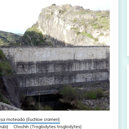
sa moteada (Euchloe crameri)
rubi)
Chochín (Troglodytes troglodytes)