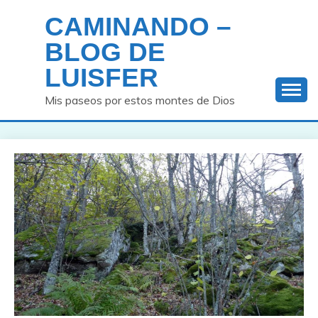
Saltar
CAMINANDO –
al
contenido
BLOG DE
LUISFER
Mis paseos por estos montes de Dios