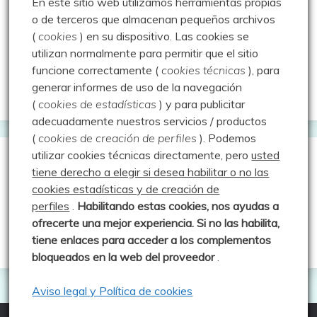
En este sitio web utilizamos herramientas propias
Montaña en libertad
o de terceros que almacenan pequeños archivos
(
cookies
) en su dispositivo.
Las cookies se
Rutas y excursiones con niños
utilizan normalmente para permitir que el sitio
Valdeolea. Río Camesa, la vía azul
funcione correctamente (
cookies técnicas
), para
generar informes de uso de la navegación
Aprendiz de sueños
(
cookies de estadísticas
) y para publicitar
adecuadamente nuestros servicios / productos
(
cookies de creación de perfiles
).
Podemos
utilizar cookies técnicas directamente, pero
usted
Guías de Montaña
tiene derecho a elegir si desea habilitar o no las
cookies estadísticas y de creación de
perfiles
.
Habilitando
estas co
okies, nos ayudas a
Manu - Entre Valles y Cumbre
ofrecerte una mejor experiencia. Si no las habilita,
Luis Crespo Fernández
tiene enlaces para acceder a los complementos
bloqueados en la web del proveedor
.
Aviso legal y Política de cookies