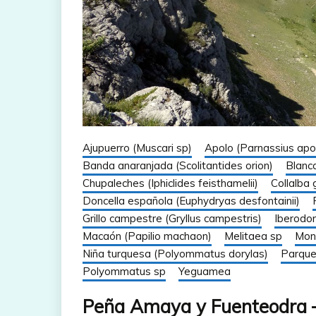
Ajupuerro (Muscari sp)
Apolo (Parnassius apol
Banda anaranjada (Scolitantides orion)
Blanca
Chupaleches (Iphiclides feisthamelii)
Collalba
Doncella española (Euphydryas desfontainii)
Grillo campestre (Gryllus campestris)
Iberodor
Macaón (Papilio machaon)
Melitaea sp
Mon
Niña turquesa (Polyommatus dorylas)
Parque
Polyommatus sp
Yeguamea
Peña Amaya y Fuenteodra 