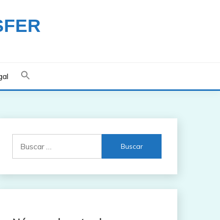
SFER
gal
Buscar: