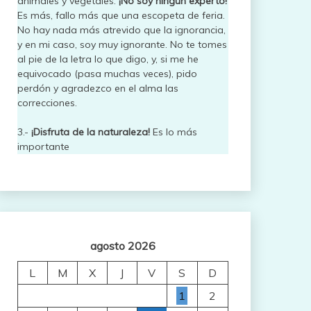
animales y vegetales.
¡No soy ningún experto!
Es más, fallo más que una escopeta de feria.
No hay nada más atrevido que la ignorancia,
y en mi caso, soy muy ignorante. No te tomes
al pie de la letra lo que digo, y, si me he
equivocado (pasa muchas veces), pido
perdón y agradezco en el alma las
correcciones.
3.-
¡Disfruta de la naturaleza!
Es lo más
importante
agosto 2026
L
M
X
J
V
S
D
1
2