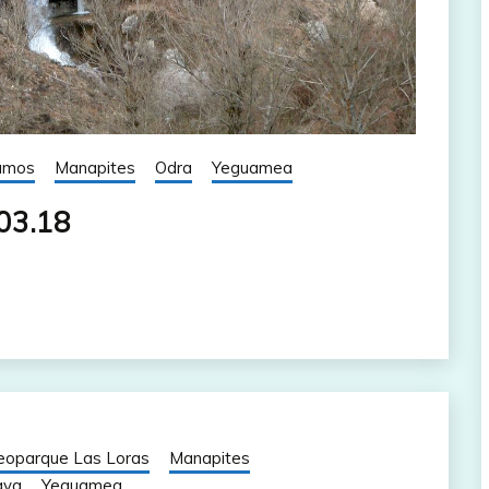
amos
Manapites
Odra
Yeguamea
.03.18
eoparque Las Loras
Manapites
aya
Yeguamea