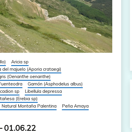
lo)
Aricia sp
 del majuelo (Aporia crataegi)
 gris (Oenanthe oenanthe)
Fuenteodra
Gamón (Asphodelus albus)
cadion sp
Libellula depressa
tañesa (Erebia sp)
 Natural Montaña Palentina
Peña Amaya
– 01.06.22