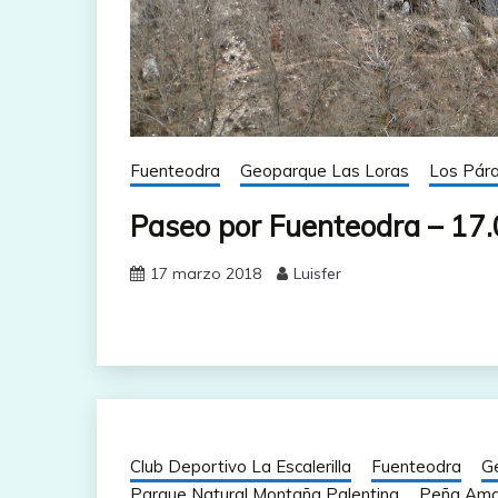
Fuenteodra
Geoparque Las Loras
Los Pár
Paseo por Fuenteodra – 17
17 marzo 2018
Luisfer
Club Deportivo La Escalerilla
Fuenteodra
G
Parque Natural Montaña Palentina
Peña Am