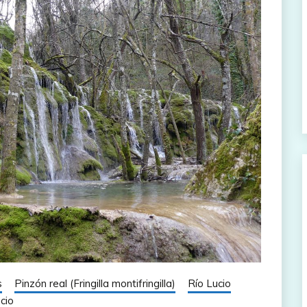
s
Pinzón real (Fringilla montifringilla)
Río Lucio
cio