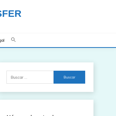
SFER
gal
Buscar: