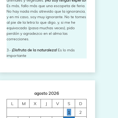
animales y vegetales.
¡No soy ningún experto!
Es más, fallo más que una escopeta de feria.
No hay nada más atrevido que la ignorancia,
y en mi caso, soy muy ignorante. No te tomes
al pie de la letra lo que digo, y, si me he
equivocado (pasa muchas veces), pido
perdón y agradezco en el alma las
correcciones.
3.-
¡Disfruta de la naturaleza!
Es lo más
importante
agosto 2026
L
M
X
J
V
S
D
1
2