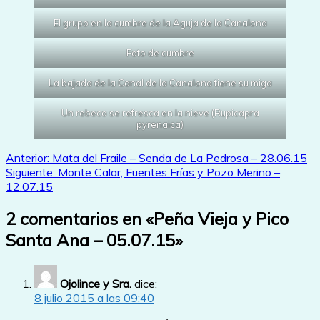
El grupo en la cumbre de la Aguja de la Canalona
Foto de cumbre
La bajada de la Canal de la Canalona tiene su miga
Un rebeco se refresca en la nieve (Rupicapra
pyrenaica)
Navegación
Anterior:
Mata del Fraile – Senda de La Pedrosa – 28.06.15
Siguiente:
Monte Calar, Fuentes Frías y Pozo Merino –
de
12.07.15
entradas
2 comentarios en «
Peña Vieja y Pico
Santa Ana – 05.07.15
»
Ojolince y Sra.
dice:
8 julio 2015 a las 09:40