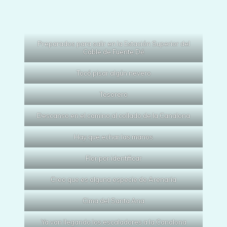
Preparados para salir en la Estación Superior del
Cable de Fuente Dé
Tocó pisar algún nevero
Tesorero
Descanso en el camino al collado de la Canalona
Hay que echar las manos
Flor por identificar
Creo que es alguna especie de Arenaria
Cima del Santa Ana
Ya van llegando los escaladores a la Canalona