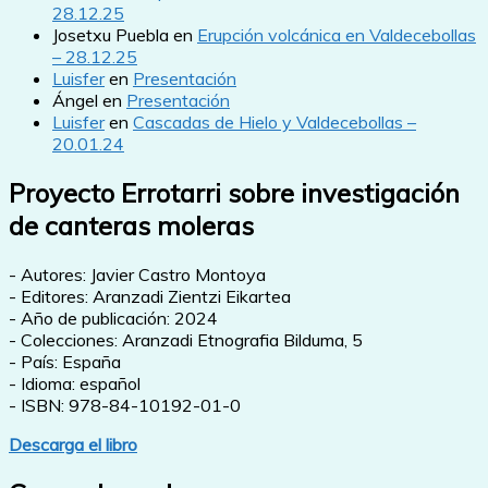
28.12.25
Josetxu Puebla
en
Erupción volcánica en Valdecebollas
– 28.12.25
Luisfer
en
Presentación
Ángel
en
Presentación
Luisfer
en
Cascadas de Hielo y Valdecebollas –
20.01.24
Proyecto Errotarri sobre investigación
de canteras moleras
- Autores: Javier Castro Montoya
- Editores: Aranzadi Zientzi Eikartea
- Año de publicación: 2024
- Colecciones: Aranzadi Etnografia Bilduma, 5
- País: España
- Idioma: español
- ISBN: 978-84-10192-01-0
Descarga el libro