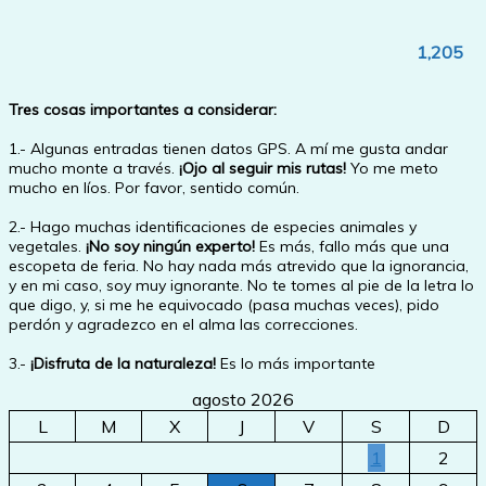
1,205
Tres cosas importantes a considerar:
1.- Algunas entradas tienen datos GPS. A mí me gusta andar
mucho monte a través.
¡Ojo al seguir mis rutas!
Yo me meto
mucho en líos. Por favor, sentido común.
2.- Hago muchas identificaciones de especies animales y
vegetales.
¡No soy ningún experto!
Es más, fallo más que una
escopeta de feria. No hay nada más atrevido que la ignorancia,
y en mi caso, soy muy ignorante. No te tomes al pie de la letra lo
que digo, y, si me he equivocado (pasa muchas veces), pido
perdón y agradezco en el alma las correcciones.
3.-
¡Disfruta de la naturaleza!
Es lo más importante
agosto 2026
L
M
X
J
V
S
D
1
2