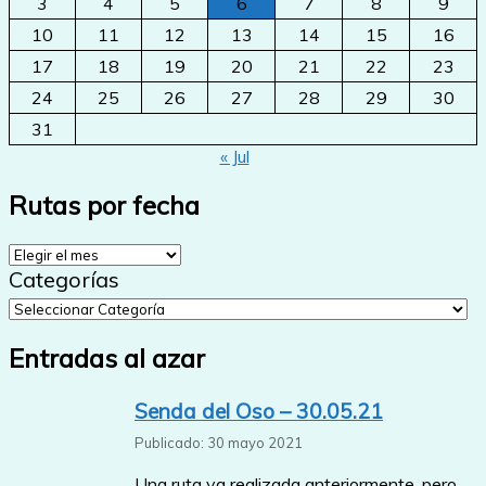
3
4
5
6
7
8
9
10
11
12
13
14
15
16
17
18
19
20
21
22
23
24
25
26
27
28
29
30
31
« Jul
Rutas por fecha
Rutas
por
Categorías
fecha
Entradas al azar
Senda del Oso – 30.05.21
Publicado: 30 mayo 2021
Una ruta ya realizada anteriormente, pero