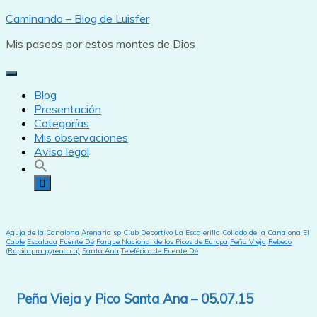
Saltar
Caminando – Blog de Luisfer
al
Mis paseos por estos montes de Dios
contenido
Blog
Presentación
Categorías
Mis observaciones
Aviso legal
Aguja de la Canalona
Arenaria sp
Club Deportivo La Escalerilla
Collado de la Canalona
El
Cable
Escalada
Fuente Dé
Parque Nacional de los Picos de Europa
Peña Vieja
Rebeco
(Rupicapra pyrenaica)
Santa Ana
Teleférico de Fuente Dé
Peña Vieja y Pico Santa Ana – 05.07.15