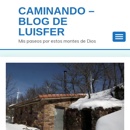
Saltar
CAMINANDO –
al
contenido
BLOG DE
LUISFER
Mis paseos por estos montes de Dios