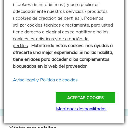
Aire libre y tecnología
(
cookies de estadísticas
) y para publicitar
adecuadamente nuestros servicios / productos
Cache Face
(
cookies de creación de perfiles
).
Podemos
Comepiedras geocaching blog
utilizar cookies técnicas directamente, pero
usted
tiene derecho a elegir si desea habilitar o no las
Geoardilla
cookies estadísticas y de creación de
Geocaching portugués
perfiles
.
Habilitando
estas co
okies, nos ayudas a
ofrecerte una mejor experiencia. Si no las habilita,
Geocaching Spain
tiene enlaces para acceder a los complementos
Geocaching Valladolid
bloqueados en la web del proveedor
.
Trushoo Team
Aviso legal y Política de cookies
Vacaché: Las rutas de MJ y Javi
Web oficial del Geocaching
ACEPTAR COOKIES
Mantener deshabilitadas
Webs que cotilleo