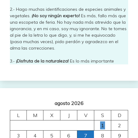
2.- Hago muchas identificaciones de especies animales y
vegetales.
¡No soy ningún experto!
Es más, fallo más que
una escopeta de feria. No hay nada más atrevido que la
ignorancia, y en mi caso, soy muy ignorante. No te tomes
al pie de la letra lo que digo, y, si me he equivocado
(pasa muchas veces), pido perdón y agradezco en el
alma las correcciones.
3.-
¡Disfruta de la naturaleza!
Es lo más importante
agosto 2026
L
M
X
J
V
S
D
1
2
3
4
5
6
7
8
9