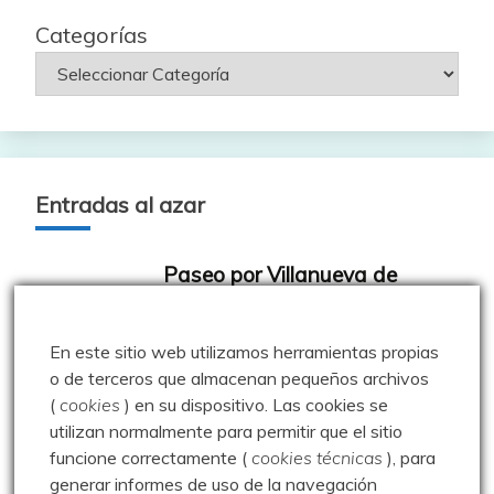
Categorías
Entradas al azar
Paseo por Villanueva de
Henares – 26.11.11
Publicado: 26 noviembre 2011
En este sitio web utilizamos herramientas propias
o de terceros que almacenan pequeños archivos
Aprovechando el veranillo de San
(
cookies
) en su dispositivo.
Las cookies se
Martín tardío, este sábado hemos dado una vuelta
utilizan normalmente para permitir que el sitio
por el hayedo
funcione correctamente (
cookies técnicas
), para
1 comentario
generar informes de uso de la navegación