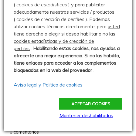
(
cookies de estadísticas
) y para publicitar
adecuadamente nuestros servicios / productos
Hayedo de las Ilces –
(
cookies de creación de perfiles
).
Podemos
11.10.25
utilizar cookies técnicas directamente, pero
usted
Publicado: 11 octubre 2025
tiene derecho a elegir si desea habilitar o no las
cookies estadísticas y de creación de
Una ruta que hace mucho tiempo que
perfiles
.
Habilitando
estas co
okies, nos ayudas a
tenía apuntada y reservamos para este sábado, para
ofrecerte una mejor experiencia. Si no las habilita,
ver
tiene enlaces para acceder a los complementos
0 comentarios
bloqueados en la web del proveedor
.
Aviso legal y Política de cookies
Paseo por Valberzoso –
04.10.04
Publicado: 4 octubre 2004
ACEPTAR COOKIES
Paseo por el monte de Valberzoso
Mantener deshabilitadas
buscando alguna seta.
0 comentarios