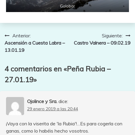
Golobar
Navegación
Anterior:
Siguiente:
Ascensión a Cuesta Labra –
Castro Valnera – 09.02.19
de
13.01.19
entradas
4 comentarios en «
Peña Rubia –
27.01.19
»
Ojolince y Sra.
dice:
29 enero 2019 a las 20:44
¡Vaya con la viserita de 'la Rubia'!…Es para cogerla con
ganas, como lo habéis hecho vosotros.